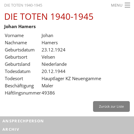
DIE TOTEN 1940-1945
MENU
DIE TOTEN 1940-1945
STARTSEITE
Johan Hamers
AKTUELLES
Vorname
Johan
AUSSTELLUNGEN
Nachname
Hamers
Geburtsdatum
23.12.1924
GESCHICHTE
Geburtsort
Velsen
Geburtsland
Niederlande
BILDUNG
Todesdatum
20.12.1944
FORSCHUNG
Todesort
Hauptlager KZ Neuengamme
Beschäftigung
Maler
SERVICE
Häftlingsnummer
49386
Zurück
Deutsch
Gebärdensprache
Leichte Sprache
Zurück zur Liste
Deutsch
ANSPRECHPERSON
Deutsch
ARCHIV