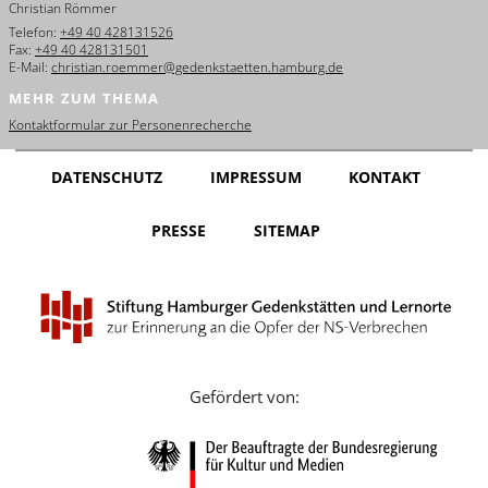
Christian Römmer
English
Telefon:
+49 40 428131526
Fax:
+49 40 428131501
Français
E-Mail:
christian.roemmer@gedenkstaetten.hamburg.de
MEHR ZUM THEMA
Dansk
Kontaktformular zur Personenrecherche
Español
DATENSCHUTZ
IMPRESSUM
KONTAKT
Italiano
PRESSE
SITEMAP
Nederlands
Polski
Português
Türkçe
Gefördert von:
Yкраїнський
Русский