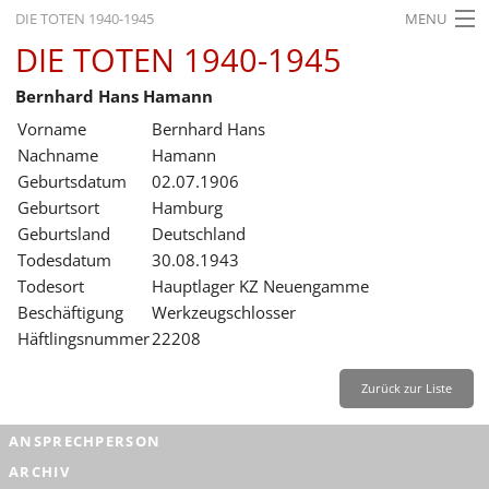
DIE TOTEN 1940-1945
MENU
DIE TOTEN 1940-1945
STARTSEITE
Bernhard Hans Hamann
AKTUELLES
Vorname
Bernhard Hans
AUSSTELLUNGEN
Nachname
Hamann
Geburtsdatum
02.07.1906
GESCHICHTE
Geburtsort
Hamburg
Geburtsland
Deutschland
BILDUNG
Todesdatum
30.08.1943
FORSCHUNG
Todesort
Hauptlager KZ Neuengamme
Beschäftigung
Werkzeugschlosser
SERVICE
Häftlingsnummer
22208
Zurück
Deutsch
Gebärdensprache
Leichte Sprache
Zurück zur Liste
Deutsch
ANSPRECHPERSON
Deutsch
ARCHIV