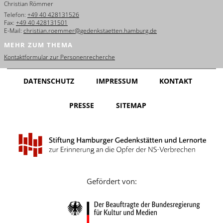
Christian Römmer
English
Telefon:
+49 40 428131526
Fax:
+49 40 428131501
Français
E-Mail:
christian.roemmer@gedenkstaetten.hamburg.de
MEHR ZUM THEMA
Dansk
Kontaktformular zur Personenrecherche
Español
DATENSCHUTZ
IMPRESSUM
KONTAKT
Italiano
PRESSE
SITEMAP
Nederlands
Polski
Português
Türkçe
Gefördert von:
Yкраїнський
Русский