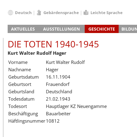
Deutsch
Gebärdensprache
Leichte Sprache
Deutsch
AKTUELLES
AUSSTELLUNGEN
GESCHICHTE
BILDU
English
Nachrichten
Hauptausstellung
Konzentrationslager
Führungen / Projek
Der An
Schüle
Français
DIE TOTEN 1940-1945
Veranstaltungskalender
Lager-SS
Wachturm
Nachkriegsnutzung
Projekttage
Berufsgruppenorie
Sterbe
Berufs
Dansk
Kurt Walter Rudolf Hager
Klinkerwerk
Gedenkstätte
Längere Projekte
Kooperationen
Führungen
Die Hä
Erwac
Español
Vorname
Kurt Walter Rudolf
ehem. Walther-Werke
Zeittafel
Schulkooperatione
Studientage
Arbeit
Inklus
Italiano
Nachname
Hager
Gefängnismauer
KZ-Außenlager
Vor- und Nachbere
Alltag
Außenl
Fortbi
Nederlands
Geburtsdatum
16.11.1904
Haus des Gedenkens
Gedenkstätten in Ham
Digitale Angebote
Lager-
Begeg
Polski
Geburtsort
Frauendorf
Sonderausstellungen
Totenbuch
Das E
Die To
Português
Geburtsland
Deutschland
Wanderausstellungen
Türkçe
Todesdatum
21.02.1943
Yкраїнський
Todesort
Hauptlager KZ Neuengamme
Beschäftigung
Bauarbeiter
Русский
Häftlingsnummer
10812
עברית
العربية