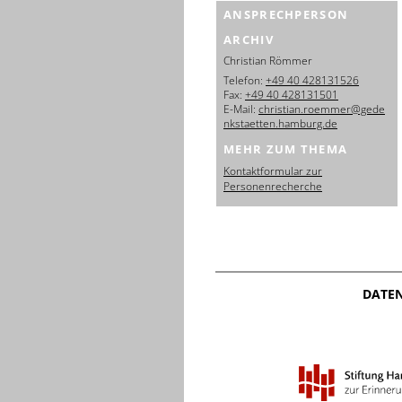
ANSPRECHPERSON
ARCHIV
Christian Römmer
Telefon:
+49 40 428131526
Fax:
+49 40 428131501
E-Mail:
christian.roemmer@gede
nkstaetten.hamburg.de
MEHR ZUM THEMA
Kontaktformular zur
Personenrecherche
DATE