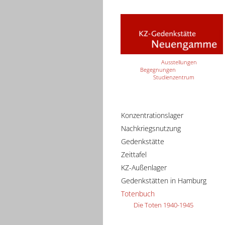
Ausstellungen
Begegnungen
Studienzentrum
Konzentrationslager
Nachkriegsnutzung
Gedenkstätte
Zeittafel
KZ-Außenlager
Gedenkstätten in Hamburg
Totenbuch
Die Toten 1940-1945