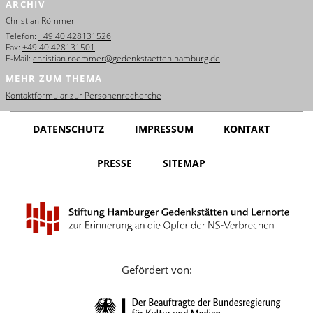
ARCHIV
English
Christian Römmer
Français
Telefon:
+49 40 428131526
Fax:
+49 40 428131501
E-Mail:
christian.roemmer@gedenkstaetten.hamburg.de
Dansk
MEHR ZUM THEMA
Español
Kontaktformular zur Personenrecherche
Italiano
DATENSCHUTZ
IMPRESSUM
KONTAKT
Nederlands
PRESSE
SITEMAP
Polski
Português
Türkçe
Yкраїнський
Gefördert von:
Русский