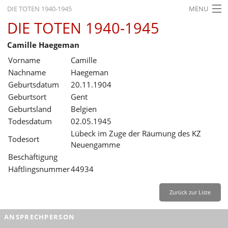
DIE TOTEN 1940-1945
MENU
DIE TOTEN 1940-1945
STARTSEITE
Camille Haegeman
AKTUELLES
Vorname
Camille
AUSSTELLUNGEN
Nachname
Haegeman
Geburtsdatum
20.11.1904
GESCHICHTE
Geburtsort
Gent
Geburtsland
Belgien
BILDUNG
Todesdatum
02.05.1945
FORSCHUNG
Lübeck im Zuge der Räumung des KZ
Todesort
Neuengamme
SERVICE
Beschäftigung
Häftlingsnummer
44934
Zurück
Deutsch
Gebärdensprache
Leichte Sprache
Deutsch
Zurück zur Liste
Deutsch
ANSPRECHPERSON