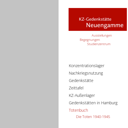
Ausstellungen
Begegnungen
Studienzentrum
Konzentrationslager
Nachkriegsnutzung
Gedenkstätte
Zeittafel
KZ-Außenlager
Gedenkstätten in Hamburg
Totenbuch
Die Toten 1940-1945