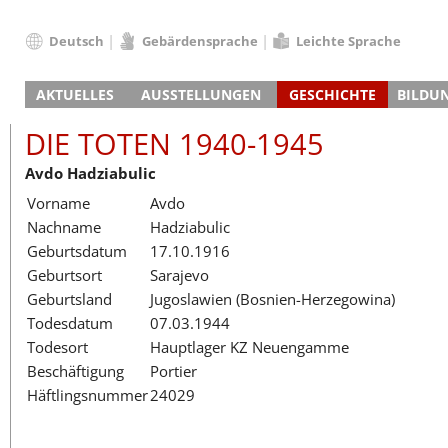
Deutsch
Gebärdensprache
Leichte Sprache
Deutsch
AKTUELLES
AUSSTELLUNGEN
GESCHICHTE
BILDU
English
Nachrichten
Hauptausstellung
Konzentrationslager
Führungen / Projek
Der An
Schüle
Français
DIE TOTEN 1940-1945
Veranstaltungskalender
Lager-SS
Wachturm
Nachkriegsnutzung
Projekttage
Berufsgruppenorie
Sterbe
Berufs
Dansk
Avdo Hadziabulic
Klinkerwerk
Gedenkstätte
Längere Projekte
Kooperationen
Führungen
Die Hä
Erwac
Español
Vorname
Avdo
ehem. Walther-Werke
Zeittafel
Schulkooperatione
Studientage
Arbeit
Inklus
Italiano
Nachname
Hadziabulic
Gefängnismauer
KZ-Außenlager
Vor- und Nachbere
Alltag
Außenl
Fortbi
Nederlands
Geburtsdatum
17.10.1916
Haus des Gedenkens
Gedenkstätten in Ham
Digitale Angebote
Lager-
Begeg
Polski
Geburtsort
Sarajevo
Sonderausstellungen
Totenbuch
Das E
Die To
Português
Geburtsland
Jugoslawien (Bosnien-Herzegowina)
Wanderausstellungen
Türkçe
Todesdatum
07.03.1944
Yкраїнський
Todesort
Hauptlager KZ Neuengamme
Beschäftigung
Portier
Русский
Häftlingsnummer
24029
עברית
العربية