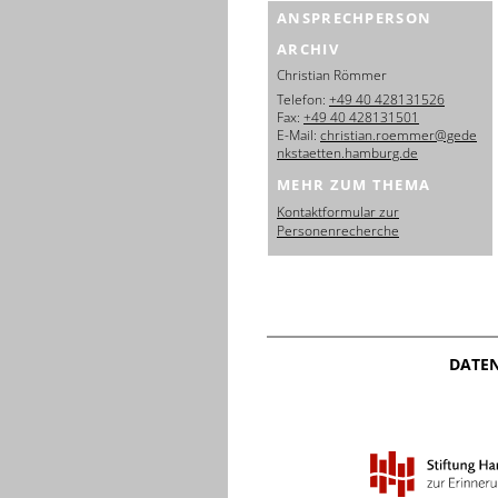
ANSPRECHPERSON
ARCHIV
Christian Römmer
Telefon:
+49 40 428131526
Fax:
+49 40 428131501
E-Mail:
christian.roemmer@gede
nkstaetten.hamburg.de
MEHR ZUM THEMA
Kontaktformular zur
Personenrecherche
DATE