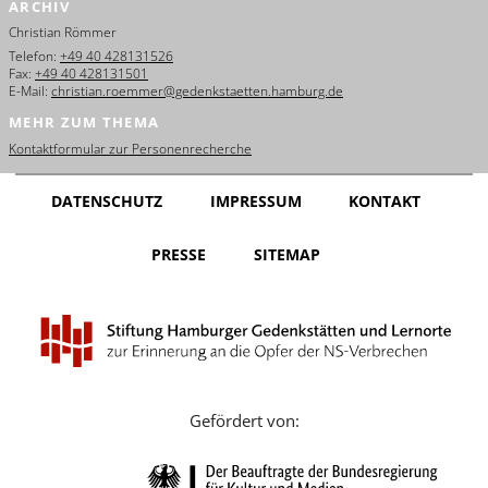
ARCHIV
English
Christian Römmer
Français
Telefon:
+49 40 428131526
Fax:
+49 40 428131501
E-Mail:
christian.roemmer@gedenkstaetten.hamburg.de
Dansk
MEHR ZUM THEMA
Español
Kontaktformular zur Personenrecherche
Italiano
DATENSCHUTZ
IMPRESSUM
KONTAKT
Nederlands
PRESSE
SITEMAP
Polski
Português
Türkçe
Yкраїнський
Gefördert von:
Русский