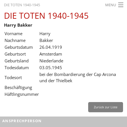
DIE TOTEN 1940-1945
MENU
DIE TOTEN 1940-1945
STARTSEITE
Harry Bakker
AKTUELLES
Vorname
Harry
AUSSTELLUNGEN
Nachname
Bakker
Geburtsdatum
26.04.1919
GESCHICHTE
Geburtsort
Amsterdam
Geburtsland
Niederlande
BILDUNG
Todesdatum
03.05.1945
FORSCHUNG
bei der Bombardierung der Cap Arcona
Todesort
und der Thielbek
SERVICE
Beschäftigung
Häftlingsnummer
Zurück
Deutsch
Gebärdensprache
Leichte Sprache
Deutsch
Zurück zur Liste
Deutsch
ANSPRECHPERSON