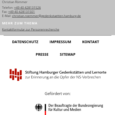
Christian Römmer
English
Telefon:
+49 40 428131526
Fax:
+49 40 428131501
Français
E-Mail:
christian.roemmer@gedenkstaetten.hamburg.de
MEHR ZUM THEMA
Dansk
Kontaktformular zur Personenrecherche
Español
DATENSCHUTZ
IMPRESSUM
KONTAKT
Italiano
PRESSE
SITEMAP
Nederlands
Polski
Português
Türkçe
Gefördert von:
Yкраїнський
Русский