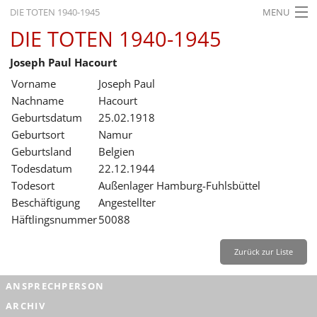
DIE TOTEN 1940-1945
MENU
DIE TOTEN 1940-1945
STARTSEITE
Joseph Paul Hacourt
AKTUELLES
Vorname
Joseph Paul
AUSSTELLUNGEN
Nachname
Hacourt
Geburtsdatum
25.02.1918
GESCHICHTE
Geburtsort
Namur
Geburtsland
Belgien
BILDUNG
Todesdatum
22.12.1944
FORSCHUNG
Todesort
Außenlager Hamburg-Fuhlsbüttel
Beschäftigung
Angestellter
SERVICE
Häftlingsnummer
50088
Zurück
Deutsch
Gebärdensprache
Leichte Sprache
Zurück zur Liste
Deutsch
ANSPRECHPERSON
Deutsch
ARCHIV