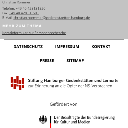
Christian Römmer
English
Telefon:
+49 40 428131526
Fax:
+49 40 428131501
Français
E-Mail:
christian.roemmer@gedenkstaetten.hamburg.de
MEHR ZUM THEMA
Dansk
Kontaktformular zur Personenrecherche
Español
DATENSCHUTZ
IMPRESSUM
KONTAKT
Italiano
PRESSE
SITEMAP
Nederlands
Polski
Português
Türkçe
Gefördert von:
Yкраїнський
Русский