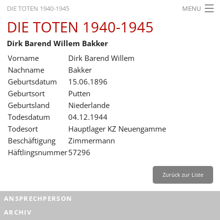
DIE TOTEN 1940-1945
MENU
DIE TOTEN 1940-1945
STARTSEITE
Dirk Barend Willem Bakker
AKTUELLES
Vorname
Dirk Barend Willem
AUSSTELLUNGEN
Nachname
Bakker
Geburtsdatum
15.06.1896
GESCHICHTE
Geburtsort
Putten
Geburtsland
Niederlande
BILDUNG
Todesdatum
04.12.1944
FORSCHUNG
Todesort
Hauptlager KZ Neuengamme
Beschäftigung
Zimmermann
SERVICE
Häftlingsnummer
57296
Zurück
Deutsch
Gebärdensprache
Leichte Sprache
Zurück zur Liste
Deutsch
ANSPRECHPERSON
Deutsch
ARCHIV