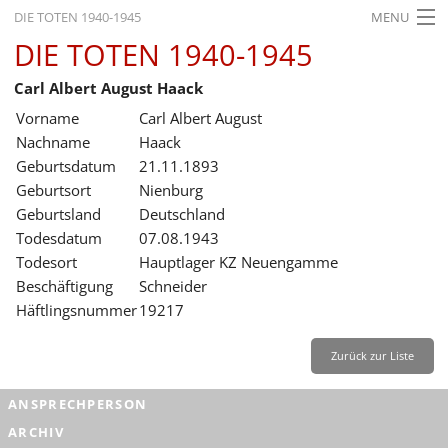
DIE TOTEN 1940-1945
MENU
DIE TOTEN 1940-1945
STARTSEITE
Carl Albert August Haack
AKTUELLES
Vorname
Carl Albert August
AUSSTELLUNGEN
Nachname
Haack
Geburtsdatum
21.11.1893
GESCHICHTE
Geburtsort
Nienburg
Geburtsland
Deutschland
BILDUNG
Todesdatum
07.08.1943
FORSCHUNG
Todesort
Hauptlager KZ Neuengamme
Beschäftigung
Schneider
SERVICE
Häftlingsnummer
19217
Zurück
Deutsch
Gebärdensprache
Leichte Sprache
Zurück zur Liste
Deutsch
ANSPRECHPERSON
Deutsch
ARCHIV