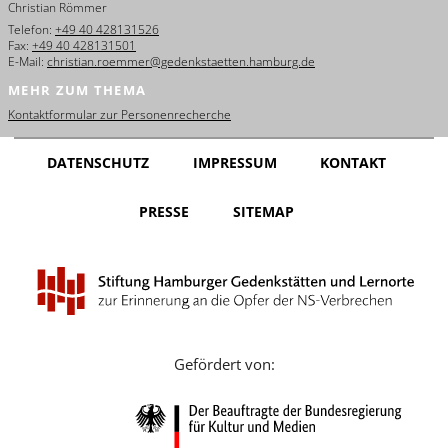
Christian Römmer
English
Telefon:
+49 40 428131526
Fax:
+49 40 428131501
Français
E-Mail:
christian.roemmer@gedenkstaetten.hamburg.de
MEHR ZUM THEMA
Dansk
Kontaktformular zur Personenrecherche
Español
DATENSCHUTZ
IMPRESSUM
KONTAKT
Italiano
PRESSE
SITEMAP
Nederlands
Polski
Português
Türkçe
Gefördert von:
Yкраїнський
Русский