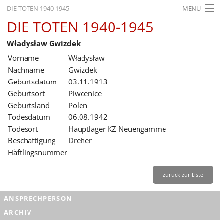
DIE TOTEN 1940-1945
MENU
DIE TOTEN 1940-1945
STARTSEITE
Władysław Gwizdek
AKTUELLES
Vorname
Władysław
AUSSTELLUNGEN
Nachname
Gwizdek
Geburtsdatum
03.11.1913
GESCHICHTE
Geburtsort
Piwcenice
Geburtsland
Polen
BILDUNG
Todesdatum
06.08.1942
FORSCHUNG
Todesort
Hauptlager KZ Neuengamme
Beschäftigung
Dreher
SERVICE
Häftlingsnummer
Zurück
Deutsch
Gebärdensprache
Leichte Sprache
Zurück zur Liste
Deutsch
ANSPRECHPERSON
Deutsch
ARCHIV