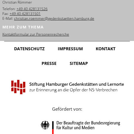
Christian Römmer
English
Telefon:
+49 40 428131526
Fax:
+49 40 428131501
Français
E-Mail:
christian.roemmer@gedenkstaetten.hamburg.de
MEHR ZUM THEMA
Dansk
Kontaktformular zur Personenrecherche
Español
DATENSCHUTZ
IMPRESSUM
KONTAKT
Italiano
PRESSE
SITEMAP
Nederlands
Polski
Português
Türkçe
Gefördert von:
Yкраїнський
Русский