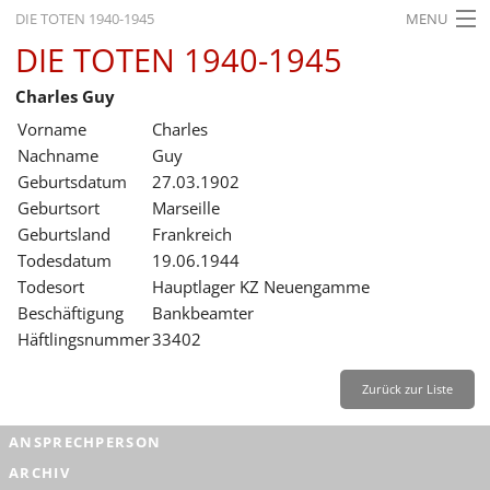
DIE TOTEN 1940-1945
MENU
DIE TOTEN 1940-1945
STARTSEITE
Charles Guy
AKTUELLES
Vorname
Charles
AUSSTELLUNGEN
Nachname
Guy
Geburtsdatum
27.03.1902
GESCHICHTE
Geburtsort
Marseille
Geburtsland
Frankreich
BILDUNG
Todesdatum
19.06.1944
FORSCHUNG
Todesort
Hauptlager KZ Neuengamme
Beschäftigung
Bankbeamter
SERVICE
Häftlingsnummer
33402
Zurück
Deutsch
Gebärdensprache
Leichte Sprache
Zurück zur Liste
Deutsch
ANSPRECHPERSON
Deutsch
ARCHIV