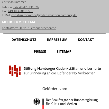
Christian Römmer
English
Telefon:
+49 40 428131526
Fax:
+49 40 428131501
Français
E-Mail:
christian.roemmer@gedenkstaetten.hamburg.de
MEHR ZUM THEMA
Dansk
Kontaktformular zur Personenrecherche
Español
DATENSCHUTZ
IMPRESSUM
KONTAKT
Italiano
PRESSE
SITEMAP
Nederlands
Polski
Português
Türkçe
Gefördert von:
Yкраїнський
Русский