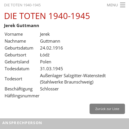
DIE TOTEN 1940-1945
MENU
DIE TOTEN 1940-1945
STARTSEITE
Jerek Guttmann
AKTUELLES
Vorname
Jerek
AUSSTELLUNGEN
Nachname
Guttmann
Geburtsdatum
24.02.1916
GESCHICHTE
Geburtsort
Łódź
Geburtsland
Polen
BILDUNG
Todesdatum
31.03.1945
FORSCHUNG
Außenlager Salzgitter-Watenstedt
Todesort
(Stahlwerke Braunschweig)
SERVICE
Beschäftigung
Schlosser
Häftlingsnummer
Zurück
Deutsch
Gebärdensprache
Leichte Sprache
Deutsch
Zurück zur Liste
Deutsch
ANSPRECHPERSON