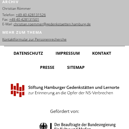
ARCHIV
English
Christian Römmer
Français
Telefon:
+49 40 428131526
Fax:
+49 40 428131501
E-Mail:
christian.roemmer@gedenkstaetten.hamburg.de
Dansk
MEHR ZUM THEMA
Español
Kontaktformular zur Personenrecherche
Italiano
DATENSCHUTZ
IMPRESSUM
KONTAKT
Nederlands
PRESSE
SITEMAP
Polski
Português
Türkçe
Yкраїнський
Gefördert von:
Русский