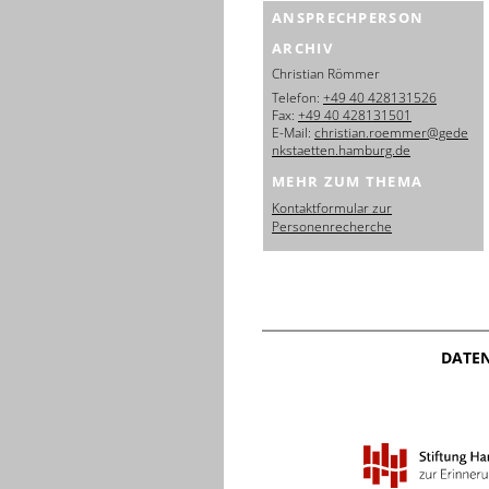
ANSPRECHPERSON
ARCHIV
Christian Römmer
Telefon:
+49 40 428131526
Fax:
+49 40 428131501
E-Mail:
christian.roemmer@gede
nkstaetten.hamburg.de
MEHR ZUM THEMA
Kontaktformular zur
Personenrecherche
DATE