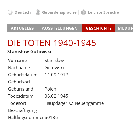
Deutsch
Gebärdensprache
Leichte Sprache
Deutsch
AKTUELLES
AUSSTELLUNGEN
GESCHICHTE
BILDU
English
Nachrichten
Hauptausstellung
Konzentrationslager
Führungen / Projek
Der An
Schüle
Français
DIE TOTEN 1940-1945
Veranstaltungskalender
Lager-SS
Wachturm
Nachkriegsnutzung
Projekttage
Berufsgruppenorie
Sterbe
Berufs
Dansk
Stanisław Gutowski
Klinkerwerk
Gedenkstätte
Längere Projekte
Kooperationen
Führungen
Die Hä
Erwac
Español
Vorname
Stanisław
ehem. Walther-Werke
Zeittafel
Schulkooperatione
Studientage
Arbeit
Inklus
Italiano
Nachname
Gutowski
Gefängnismauer
KZ-Außenlager
Vor- und Nachbere
Alltag
Außenl
Fortbi
Nederlands
Geburtsdatum
14.09.1917
Haus des Gedenkens
Gedenkstätten in Ham
Digitale Angebote
Lager-
Begeg
Polski
Geburtsort
Sonderausstellungen
Totenbuch
Das E
Die To
Português
Geburtsland
Polen
Wanderausstellungen
Türkçe
Todesdatum
06.02.1945
Yкраїнський
Todesort
Hauptlager KZ Neuengamme
Beschäftigung
Русский
Häftlingsnummer
60186
עברית
العربية