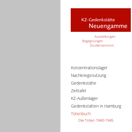
Ausstellungen
Begegnungen
Studienzentrum
Konzentrationslager
Nachkriegsnutzung
Gedenkstätte
Zeittafel
KZ-Außenlager
Gedenkstätten in Hamburg
Totenbuch
Die Toten 1940-1945