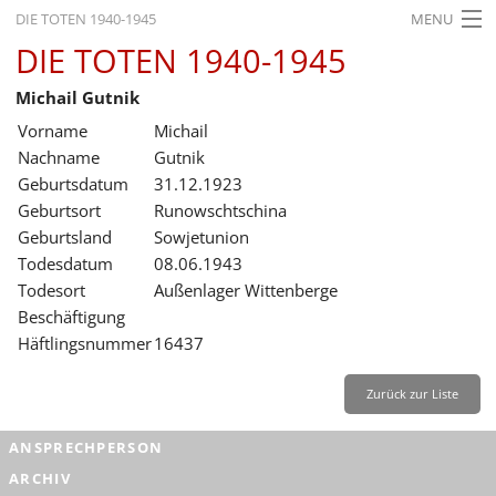
DIE TOTEN 1940-1945
MENU
DIE TOTEN 1940-1945
STARTSEITE
Michail Gutnik
AKTUELLES
Vorname
Michail
AUSSTELLUNGEN
Nachname
Gutnik
Geburtsdatum
31.12.1923
GESCHICHTE
Geburtsort
Runowschtschina
Geburtsland
Sowjetunion
BILDUNG
Todesdatum
08.06.1943
FORSCHUNG
Todesort
Außenlager Wittenberge
Beschäftigung
SERVICE
Häftlingsnummer
16437
Zurück
Deutsch
Gebärdensprache
Leichte Sprache
Zurück zur Liste
Deutsch
ANSPRECHPERSON
Deutsch
ARCHIV