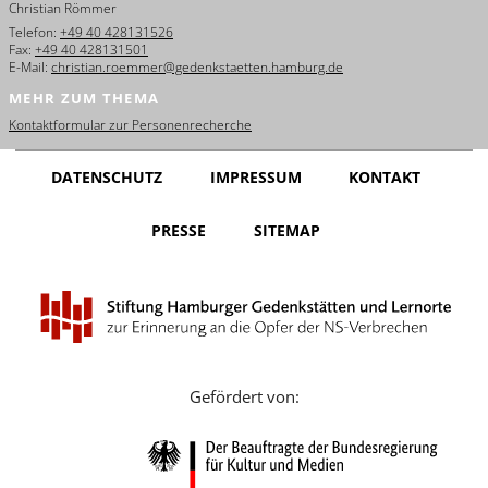
Christian Römmer
English
Telefon:
+49 40 428131526
Fax:
+49 40 428131501
Français
E-Mail:
christian.roemmer@gedenkstaetten.hamburg.de
MEHR ZUM THEMA
Dansk
Kontaktformular zur Personenrecherche
Español
DATENSCHUTZ
IMPRESSUM
KONTAKT
Italiano
PRESSE
SITEMAP
Nederlands
Polski
Português
Türkçe
Gefördert von:
Yкраїнський
Русский