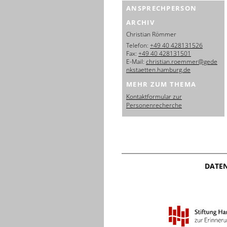
ANSPRECHPERSON
ARCHIV
Christian Römmer
Telefon:
+49 40 428131526
Fax:
+49 40 428131501
E-Mail:
christian.roemmer@gede
nkstaetten.hamburg.de
MEHR ZUM THEMA
Kontaktformular zur
Personenrecherche
DATE