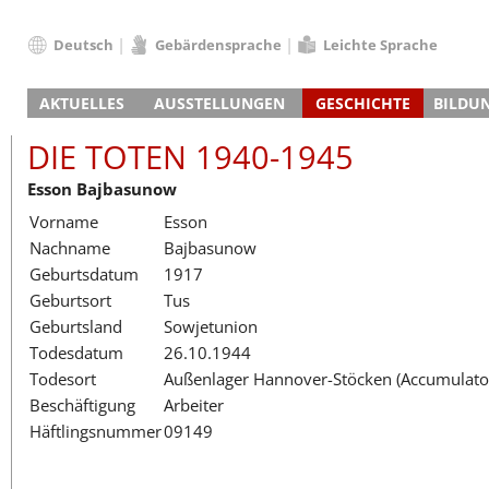
Deutsch
Gebärdensprache
Leichte Sprache
Deutsch
AKTUELLES
AUSSTELLUNGEN
GESCHICHTE
BILDU
English
Nachrichten
Hauptausstellung
Konzentrationslager
Führungen / Projek
Der An
Schüle
Français
DIE TOTEN 1940-1945
Veranstaltungskalender
Lager-SS
Wachturm
Nachkriegsnutzung
Projekttage
Berufsgruppenorie
Sterbe
Berufs
Dansk
Esson Bajbasunow
Klinkerwerk
Gedenkstätte
Längere Projekte
Kooperationen
Führungen
Die Hä
Erwac
Español
Vorname
Esson
ehem. Walther-Werke
Zeittafel
Schulkooperatione
Studientage
Arbeit
Inklus
Italiano
Nachname
Bajbasunow
Gefängnismauer
KZ-Außenlager
Vor- und Nachbere
Alltag
Außenl
Fortbi
Nederlands
Geburtsdatum
1917
Haus des Gedenkens
Gedenkstätten in Ham
Digitale Angebote
Lager-
Begeg
Polski
Geburtsort
Tus
Sonderausstellungen
Totenbuch
Das E
Die To
Português
Geburtsland
Sowjetunion
Wanderausstellungen
Türkçe
Todesdatum
26.10.1944
Yкраїнський
Todesort
Außenlager Hannover-Stöcken (Accumulator
Beschäftigung
Arbeiter
Русский
Häftlingsnummer
09149
עברית
العربية