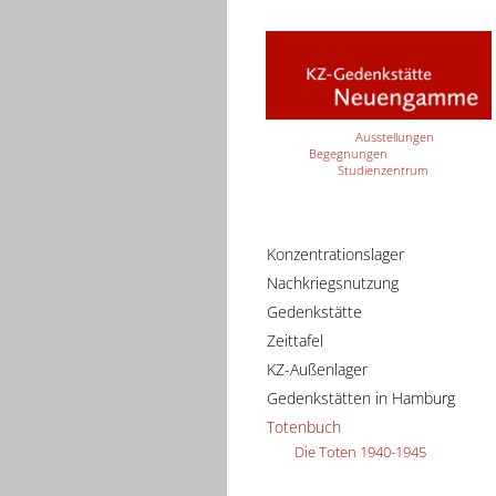
Ausstellungen
Begegnungen
Studienzentrum
Konzentrationslager
Nachkriegsnutzung
Gedenkstätte
Zeittafel
KZ-Außenlager
Gedenkstätten in Hamburg
Totenbuch
Die Toten 1940-1945