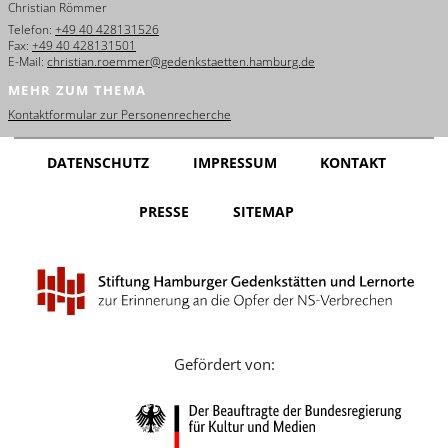
Christian Römmer
English
Telefon:
+49 40 428131526
Fax:
+49 40 428131501
Français
E-Mail:
christian.roemmer@gedenkstaetten.hamburg.de
MEHR ZUM THEMA
Dansk
Kontaktformular zur Personenrecherche
Español
DATENSCHUTZ
IMPRESSUM
KONTAKT
Italiano
PRESSE
SITEMAP
Nederlands
Polski
Português
Türkçe
Gefördert von:
Yкраїнський
Русский