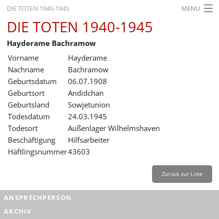
DIE TOTEN 1940-1945
MENU
DIE TOTEN 1940-1945
STARTSEITE
Hayderame Bachramow
AKTUELLES
Vorname
Hayderame
AUSSTELLUNGEN
Nachname
Bachramow
Geburtsdatum
06.07.1908
GESCHICHTE
Geburtsort
Andidchan
Geburtsland
Sowjetunion
BILDUNG
Todesdatum
24.03.1945
FORSCHUNG
Todesort
Außenlager Wilhelmshaven
Beschäftigung
Hilfsarbeiter
SERVICE
Häftlingsnummer
43603
Zurück
Deutsch
Gebärdensprache
Leichte Sprache
Zurück zur Liste
Deutsch
ANSPRECHPERSON
Deutsch
ARCHIV