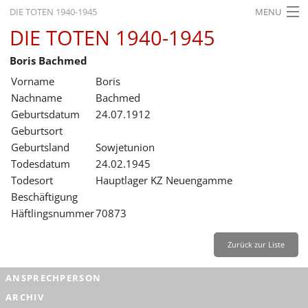
DIE TOTEN 1940-1945
MENU
DIE TOTEN 1940-1945
STARTSEITE
Boris Bachmed
AKTUELLES
Vorname
Boris
AUSSTELLUNGEN
Nachname
Bachmed
Geburtsdatum
24.07.1912
GESCHICHTE
Geburtsort
Geburtsland
Sowjetunion
BILDUNG
Todesdatum
24.02.1945
FORSCHUNG
Todesort
Hauptlager KZ Neuengamme
Beschäftigung
SERVICE
Häftlingsnummer
70873
Zurück
Deutsch
Gebärdensprache
Leichte Sprache
Zurück zur Liste
Deutsch
ANSPRECHPERSON
Deutsch
ARCHIV