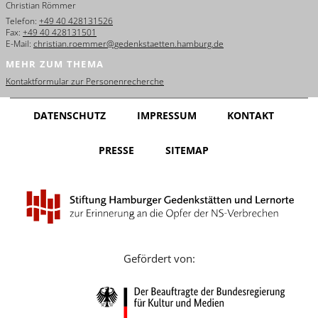
Christian Römmer
English
Telefon:
+49 40 428131526
Fax:
+49 40 428131501
Français
E-Mail:
christian.roemmer@gedenkstaetten.hamburg.de
MEHR ZUM THEMA
Dansk
Kontaktformular zur Personenrecherche
Español
DATENSCHUTZ
IMPRESSUM
KONTAKT
Italiano
PRESSE
SITEMAP
Nederlands
Polski
Português
Türkçe
Gefördert von:
Yкраїнський
Русский