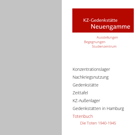
Ausstellungen
Begegnungen
Studienzentrum
Konzentrationslager
Nachkriegsnutzung
Gedenkstätte
Zeittafel
KZ-Außenlager
Gedenkstätten in Hamburg
Totenbuch
Die Toten 1940-1945