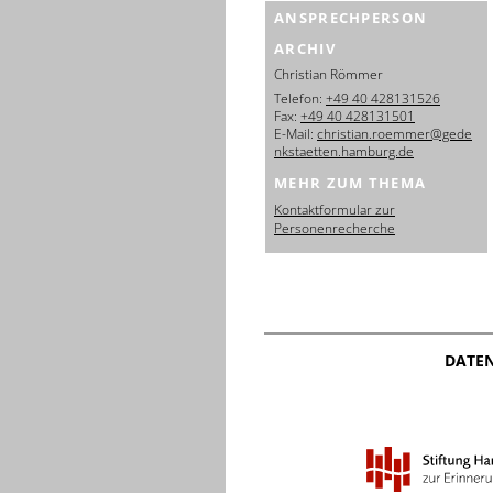
ANSPRECHPERSON
ARCHIV
Christian Römmer
Telefon:
+49 40 428131526
Fax:
+49 40 428131501
E-Mail:
christian.roemmer@gede
nkstaetten.hamburg.de
MEHR ZUM THEMA
Kontaktformular zur
Personenrecherche
DATE