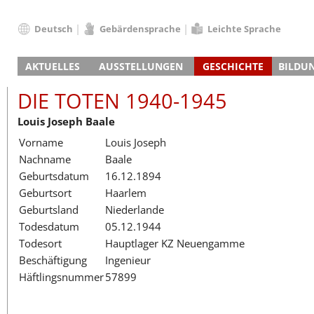
Deutsch
Gebärdensprache
Leichte Sprache
Deutsch
AKTUELLES
AUSSTELLUNGEN
GESCHICHTE
BILDU
English
Nachrichten
Hauptausstellung
Konzentrationslager
Führungen / Projek
Der An
Schüle
Français
DIE TOTEN 1940-1945
Veranstaltungskalender
Lager-SS
Wachturm
Nachkriegsnutzung
Projekttage
Berufsgruppenorie
Sterbe
Berufs
Dansk
Louis Joseph Baale
Klinkerwerk
Gedenkstätte
Längere Projekte
Kooperationen
Führungen
Die Hä
Erwac
Español
Vorname
Louis Joseph
ehem. Walther-Werke
Zeittafel
Schulkooperatione
Studientage
Arbeit
Inklus
Italiano
Nachname
Baale
Gefängnismauer
KZ-Außenlager
Vor- und Nachbere
Alltag
Außenl
Fortbi
Nederlands
Geburtsdatum
16.12.1894
Haus des Gedenkens
Gedenkstätten in Ham
Digitale Angebote
Lager-
Begeg
Polski
Geburtsort
Haarlem
Sonderausstellungen
Totenbuch
Das E
Die To
Português
Geburtsland
Niederlande
Wanderausstellungen
Türkçe
Todesdatum
05.12.1944
Yкраїнський
Todesort
Hauptlager KZ Neuengamme
Beschäftigung
Ingenieur
Русский
Häftlingsnummer
57899
עברית
العربية