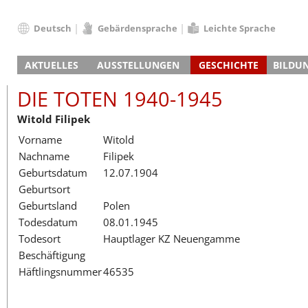
Deutsch
Gebärdensprache
Leichte Sprache
Deutsch
AKTUELLES
AUSSTELLUNGEN
GESCHICHTE
BILDU
English
Nachrichten
Hauptausstellung
Konzentrationslager
Führungen / Projek
Der An
Schüle
Français
DIE TOTEN 1940-1945
Veranstaltungskalender
Lager-SS
Wachturm
Nachkriegsnutzung
Projekttage
Berufsgruppenorie
Sterbe
Berufs
Dansk
Witold Filipek
Klinkerwerk
Gedenkstätte
Längere Projekte
Kooperationen
Führungen
Die Hä
Erwac
Español
Vorname
Witold
ehem. Walther-Werke
Zeittafel
Schulkooperatione
Studientage
Arbeit
Inklus
Italiano
Nachname
Filipek
Gefängnismauer
KZ-Außenlager
Vor- und Nachbere
Alltag
Außenl
Fortbi
Nederlands
Geburtsdatum
12.07.1904
Haus des Gedenkens
Gedenkstätten in Ham
Digitale Angebote
Lager-
Begeg
Polski
Geburtsort
Sonderausstellungen
Totenbuch
Das E
Die To
Português
Geburtsland
Polen
Wanderausstellungen
Türkçe
Todesdatum
08.01.1945
Yкраїнський
Todesort
Hauptlager KZ Neuengamme
Beschäftigung
Русский
Häftlingsnummer
46535
עברית
العربية