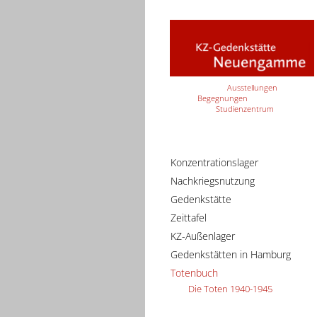
Ausstellungen
Begegnungen
Studienzentrum
Konzentrationslager
Nachkriegsnutzung
Gedenkstätte
Zeittafel
KZ-Außenlager
Gedenkstätten in Hamburg
Totenbuch
Die Toten 1940-1945