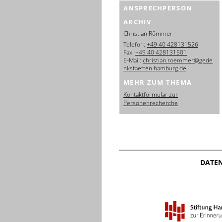
ANSPRECHPERSON
ARCHIV
Christian Römmer
Telefon:
+49 40 428131526
Fax:
+49 40 428131501
E-Mail:
christian.roemmer@gede
nkstaetten.hamburg.de
MEHR ZUM THEMA
Kontaktformular zur
Personenrecherche
DATE