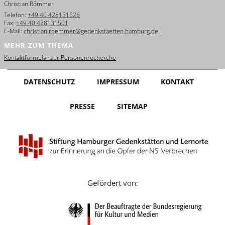
Christian Römmer
English
Telefon:
+49 40 428131526
Fax:
+49 40 428131501
Français
E-Mail:
christian.roemmer@gedenkstaetten.hamburg.de
MEHR ZUM THEMA
Dansk
Kontaktformular zur Personenrecherche
Español
DATENSCHUTZ
IMPRESSUM
KONTAKT
Italiano
PRESSE
SITEMAP
Nederlands
Polski
Português
Türkçe
Gefördert von:
Yкраїнський
Русский