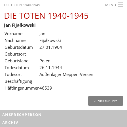
DIE TOTEN 1940-1945
MENU
DIE TOTEN 1940-1945
STARTSEITE
Jan Fijałkowski
AKTUELLES
Vorname
Jan
AUSSTELLUNGEN
Nachname
Fijałkowski
Geburtsdatum
27.01.1904
GESCHICHTE
Geburtsort
Geburtsland
Polen
BILDUNG
Todesdatum
26.11.1944
FORSCHUNG
Todesort
Außenlager Meppen-Versen
Beschäftigung
SERVICE
Häftlingsnummer
46539
Zurück
Deutsch
Gebärdensprache
Leichte Sprache
Zurück zur Liste
Deutsch
ANSPRECHPERSON
Deutsch
ARCHIV