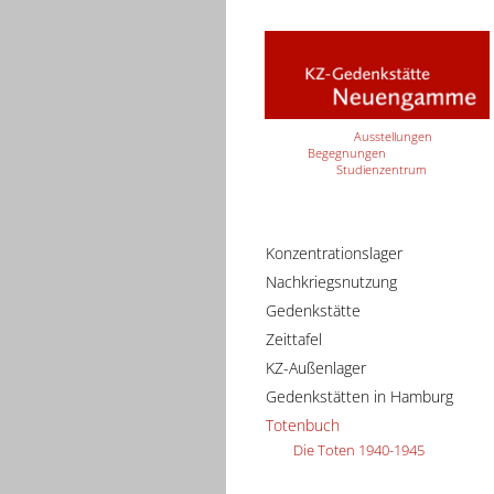
Ausstellungen
Begegnungen
Studienzentrum
Konzentrationslager
Nachkriegsnutzung
Gedenkstätte
Zeittafel
KZ-Außenlager
Gedenkstätten in Hamburg
Totenbuch
Die Toten 1940-1945