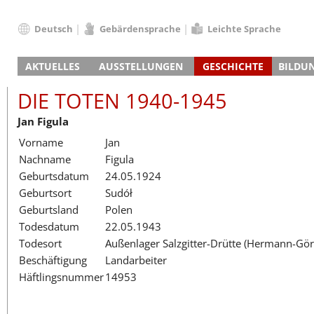
Deutsch
Gebärdensprache
Leichte Sprache
Deutsch
AKTUELLES
AUSSTELLUNGEN
GESCHICHTE
BILDU
English
Nachrichten
Hauptausstellung
Konzentrationslager
Führungen / Projek
Der An
Schüle
Français
DIE TOTEN 1940-1945
Veranstaltungskalender
Lager-SS
Wachturm
Nachkriegsnutzung
Projekttage
Berufsgruppenorie
Sterbe
Berufs
Dansk
Jan Figula
Klinkerwerk
Gedenkstätte
Längere Projekte
Kooperationen
Führungen
Die Hä
Erwac
Español
Vorname
Jan
ehem. Walther-Werke
Zeittafel
Schulkooperatione
Studientage
Arbeit
Inklus
Italiano
Nachname
Figula
Gefängnismauer
KZ-Außenlager
Vor- und Nachbere
Alltag
Außenl
Fortbi
Nederlands
Geburtsdatum
24.05.1924
Haus des Gedenkens
Gedenkstätten in Ham
Digitale Angebote
Lager-
Begeg
Polski
Geburtsort
Sudół
Sonderausstellungen
Totenbuch
Das E
Die To
Português
Geburtsland
Polen
Wanderausstellungen
Türkçe
Todesdatum
22.05.1943
Yкраїнський
Todesort
Außenlager Salzgitter-Drütte (Hermann-Gö
Beschäftigung
Landarbeiter
Русский
Häftlingsnummer
14953
עברית
العربية