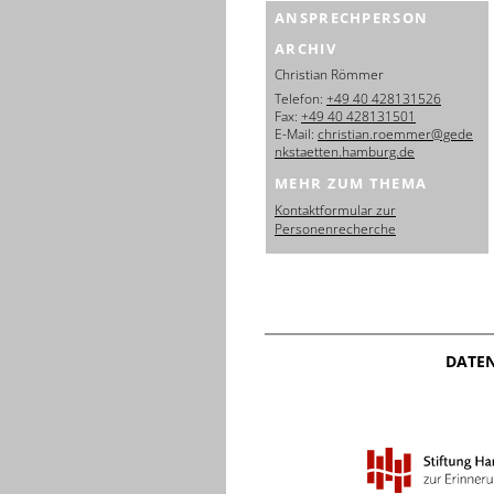
ANSPRECHPERSON
ARCHIV
Christian Römmer
Telefon:
+49 40 428131526
Fax:
+49 40 428131501
E-Mail:
christian.roemmer@gede
nkstaetten.hamburg.de
MEHR ZUM THEMA
Kontaktformular zur
Personenrecherche
DATE