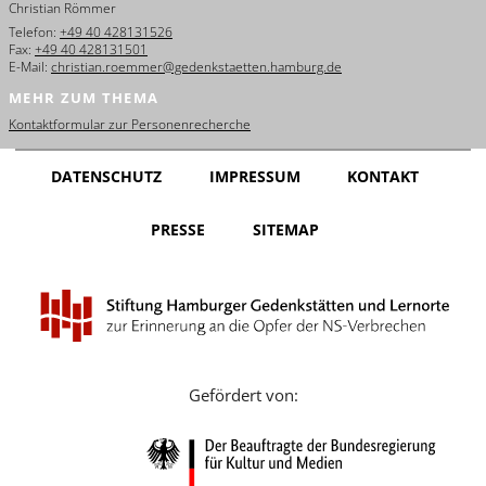
Christian Römmer
English
Telefon:
+49 40 428131526
Fax:
+49 40 428131501
Français
E-Mail:
christian.roemmer@gedenkstaetten.hamburg.de
MEHR ZUM THEMA
Dansk
Kontaktformular zur Personenrecherche
Español
DATENSCHUTZ
IMPRESSUM
KONTAKT
Italiano
PRESSE
SITEMAP
Nederlands
Polski
Português
Türkçe
Gefördert von:
Yкраїнський
Русский