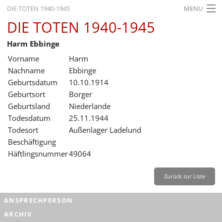
DIE TOTEN 1940-1945
MENU
DIE TOTEN 1940-1945
STARTSEITE
Harm Ebbinge
AKTUELLES
Vorname
Harm
AUSSTELLUNGEN
Nachname
Ebbinge
Geburtsdatum
10.10.1914
GESCHICHTE
Geburtsort
Borger
Geburtsland
Niederlande
BILDUNG
Todesdatum
25.11.1944
FORSCHUNG
Todesort
Außenlager Ladelund
Beschäftigung
SERVICE
Häftlingsnummer
49064
Zurück
Deutsch
Gebärdensprache
Leichte Sprache
Zurück zur Liste
Deutsch
ANSPRECHPERSON
Deutsch
ARCHIV