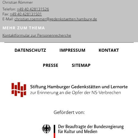
Christian Römmer
English
Telefon:
+49 40 428131526
Fax:
+49 40 428131501
Français
E-Mail:
christian.roemmer@gedenkstaetten.hamburg.de
MEHR ZUM THEMA
Dansk
Kontaktformular zur Personenrecherche
Español
DATENSCHUTZ
IMPRESSUM
KONTAKT
Italiano
PRESSE
SITEMAP
Nederlands
Polski
Português
Türkçe
Gefördert von:
Yкраїнський
Русский