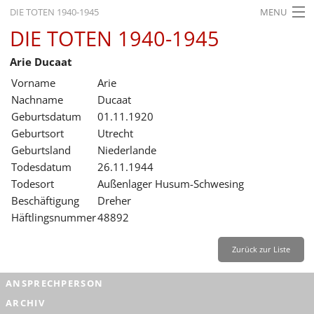
DIE TOTEN 1940-1945
MENU
DIE TOTEN 1940-1945
STARTSEITE
Arie Ducaat
AKTUELLES
Vorname
Arie
AUSSTELLUNGEN
Nachname
Ducaat
Geburtsdatum
01.11.1920
GESCHICHTE
Geburtsort
Utrecht
Geburtsland
Niederlande
BILDUNG
Todesdatum
26.11.1944
FORSCHUNG
Todesort
Außenlager Husum-Schwesing
Beschäftigung
Dreher
SERVICE
Häftlingsnummer
48892
Zurück
Deutsch
Gebärdensprache
Leichte Sprache
Zurück zur Liste
Deutsch
ANSPRECHPERSON
Deutsch
ARCHIV