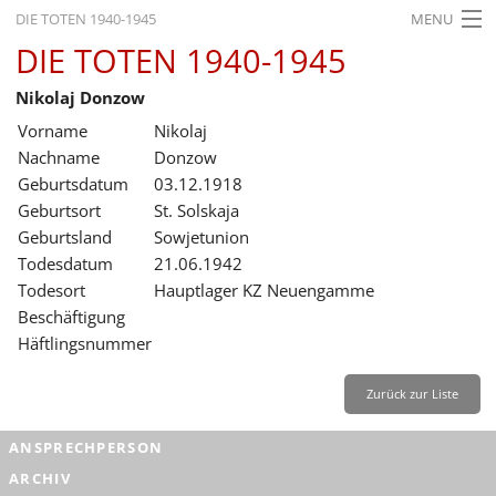
DIE TOTEN 1940-1945
MENU
DIE TOTEN 1940-1945
STARTSEITE
Nikolaj Donzow
AKTUELLES
Vorname
Nikolaj
AUSSTELLUNGEN
Nachname
Donzow
Geburtsdatum
03.12.1918
GESCHICHTE
Geburtsort
St. Solskaja
Geburtsland
Sowjetunion
BILDUNG
Todesdatum
21.06.1942
FORSCHUNG
Todesort
Hauptlager KZ Neuengamme
Beschäftigung
SERVICE
Häftlingsnummer
Zurück
Deutsch
Gebärdensprache
Leichte Sprache
Zurück zur Liste
Deutsch
ANSPRECHPERSON
Deutsch
ARCHIV