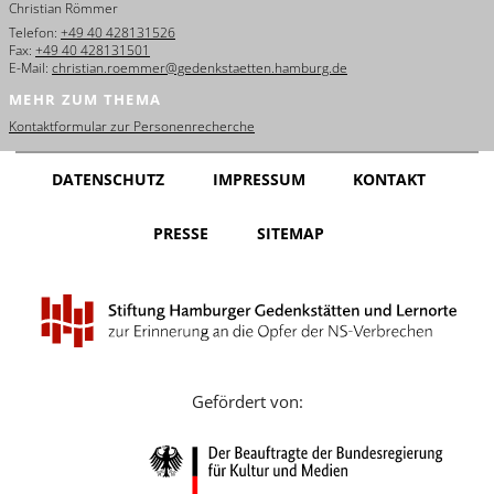
Christian Römmer
English
Telefon:
+49 40 428131526
Fax:
+49 40 428131501
Français
E-Mail:
christian.roemmer@gedenkstaetten.hamburg.de
MEHR ZUM THEMA
Dansk
Kontaktformular zur Personenrecherche
Español
DATENSCHUTZ
IMPRESSUM
KONTAKT
Italiano
PRESSE
SITEMAP
Nederlands
Polski
Português
Türkçe
Gefördert von:
Yкраїнський
Русский