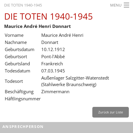
DIE TOTEN 1940-1945
MENU
DIE TOTEN 1940-1945
STARTSEITE
Maurice André Henri Donnart
AKTUELLES
Vorname
Maurice André Henri
AUSSTELLUNGEN
Nachname
Donnart
Geburtsdatum
10.12.1912
GESCHICHTE
Geburtsort
Pont-l'Abbé
Geburtsland
Frankreich
BILDUNG
Todesdatum
07.03.1945
FORSCHUNG
Außenlager Salzgitter-Watenstedt
Todesort
(Stahlwerke Braunschweig)
SERVICE
Beschäftigung
Zimmermann
Häftlingsnummer
Zurück
Deutsch
Gebärdensprache
Leichte Sprache
Deutsch
Zurück zur Liste
Deutsch
ANSPRECHPERSON