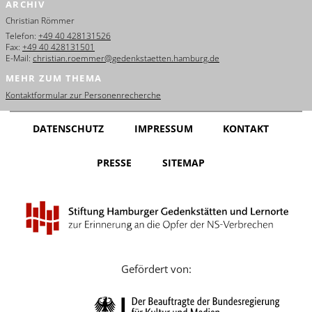
ARCHIV
English
Christian Römmer
Français
Telefon:
+49 40 428131526
Fax:
+49 40 428131501
E-Mail:
christian.roemmer@gedenkstaetten.hamburg.de
Dansk
MEHR ZUM THEMA
Español
Kontaktformular zur Personenrecherche
Italiano
DATENSCHUTZ
IMPRESSUM
KONTAKT
Nederlands
PRESSE
SITEMAP
Polski
Português
Türkçe
Yкраїнський
Gefördert von:
Русский