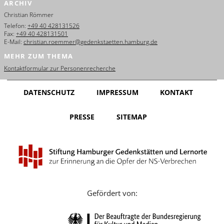
ARCHIV
English
Christian Römmer
Français
Telefon:
+49 40 428131526
Fax:
+49 40 428131501
E-Mail:
christian.roemmer@gedenkstaetten.hamburg.de
Dansk
MEHR ZUM THEMA
Español
Kontaktformular zur Personenrecherche
Italiano
DATENSCHUTZ
IMPRESSUM
KONTAKT
Nederlands
PRESSE
SITEMAP
Polski
Português
Türkçe
Yкраїнський
Gefördert von:
Русский