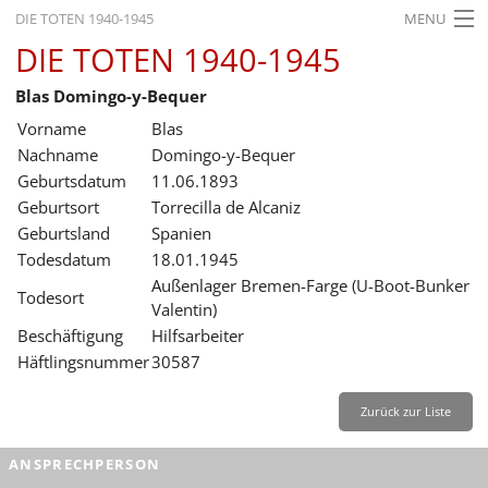
DIE TOTEN 1940-1945
MENU
DIE TOTEN 1940-1945
STARTSEITE
Blas Domingo-y-Bequer
AKTUELLES
Vorname
Blas
AUSSTELLUNGEN
Nachname
Domingo-y-Bequer
Geburtsdatum
11.06.1893
GESCHICHTE
Geburtsort
Torrecilla de Alcaniz
Geburtsland
Spanien
BILDUNG
Todesdatum
18.01.1945
FORSCHUNG
Außenlager Bremen-Farge (U-Boot-Bunker
Todesort
Valentin)
SERVICE
Beschäftigung
Hilfsarbeiter
Häftlingsnummer
30587
Zurück
Deutsch
Gebärdensprache
Leichte Sprache
Deutsch
Zurück zur Liste
Deutsch
ANSPRECHPERSON