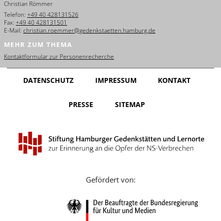
Christian Römmer
English
Telefon:
+49 40 428131526
Fax:
+49 40 428131501
Français
E-Mail:
christian.roemmer@gedenkstaetten.hamburg.de
MEHR ZUM THEMA
Dansk
Kontaktformular zur Personenrecherche
Español
DATENSCHUTZ
IMPRESSUM
KONTAKT
Italiano
PRESSE
SITEMAP
Nederlands
Polski
Português
Türkçe
Gefördert von:
Yкраїнський
Русский