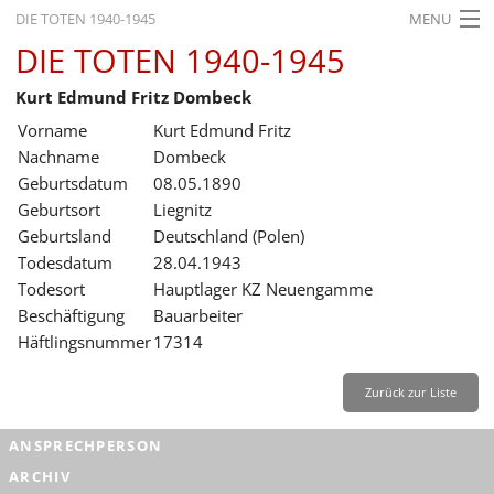
DIE TOTEN 1940-1945
MENU
DIE TOTEN 1940-1945
STARTSEITE
Kurt Edmund Fritz Dombeck
AKTUELLES
Vorname
Kurt Edmund Fritz
AUSSTELLUNGEN
Nachname
Dombeck
Geburtsdatum
08.05.1890
GESCHICHTE
Geburtsort
Liegnitz
Geburtsland
Deutschland (Polen)
BILDUNG
Todesdatum
28.04.1943
FORSCHUNG
Todesort
Hauptlager KZ Neuengamme
Beschäftigung
Bauarbeiter
SERVICE
Häftlingsnummer
17314
Zurück
Deutsch
Gebärdensprache
Leichte Sprache
Zurück zur Liste
Deutsch
ANSPRECHPERSON
Deutsch
ARCHIV