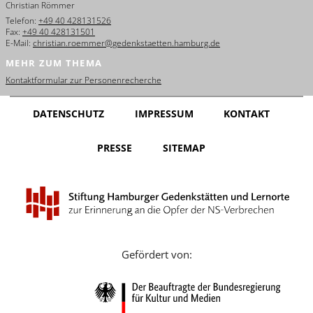
Christian Römmer
English
Telefon:
+49 40 428131526
Fax:
+49 40 428131501
Français
E-Mail:
christian.roemmer@gedenkstaetten.hamburg.de
MEHR ZUM THEMA
Dansk
Kontaktformular zur Personenrecherche
Español
DATENSCHUTZ
IMPRESSUM
KONTAKT
Italiano
PRESSE
SITEMAP
Nederlands
Polski
Português
Türkçe
Gefördert von:
Yкраїнський
Русский