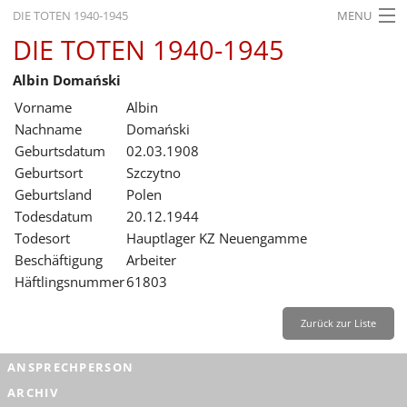
DIE TOTEN 1940-1945
MENU
DIE TOTEN 1940-1945
STARTSEITE
Albin Domański
AKTUELLES
Vorname
Albin
AUSSTELLUNGEN
Nachname
Domański
Geburtsdatum
02.03.1908
GESCHICHTE
Geburtsort
Szczytno
Geburtsland
Polen
BILDUNG
Todesdatum
20.12.1944
FORSCHUNG
Todesort
Hauptlager KZ Neuengamme
Beschäftigung
Arbeiter
SERVICE
Häftlingsnummer
61803
Zurück
Deutsch
Gebärdensprache
Leichte Sprache
Zurück zur Liste
Deutsch
ANSPRECHPERSON
Deutsch
ARCHIV