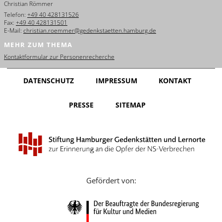
Christian Römmer
English
Telefon:
+49 40 428131526
Fax:
+49 40 428131501
Français
E-Mail:
christian.roemmer@gedenkstaetten.hamburg.de
MEHR ZUM THEMA
Dansk
Kontaktformular zur Personenrecherche
Español
DATENSCHUTZ
IMPRESSUM
KONTAKT
Italiano
PRESSE
SITEMAP
Nederlands
Polski
Português
Türkçe
Gefördert von:
Yкраїнський
Русский