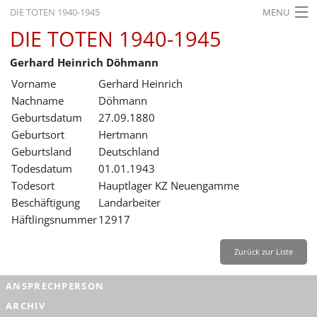
DIE TOTEN 1940-1945
MENU
DIE TOTEN 1940-1945
STARTSEITE
Gerhard Heinrich Döhmann
AKTUELLES
Vorname
Gerhard Heinrich
AUSSTELLUNGEN
Nachname
Döhmann
Geburtsdatum
27.09.1880
GESCHICHTE
Geburtsort
Hertmann
Geburtsland
Deutschland
BILDUNG
Todesdatum
01.01.1943
FORSCHUNG
Todesort
Hauptlager KZ Neuengamme
Beschäftigung
Landarbeiter
SERVICE
Häftlingsnummer
12917
Zurück
Deutsch
Gebärdensprache
Leichte Sprache
Zurück zur Liste
Deutsch
ANSPRECHPERSON
Deutsch
ARCHIV