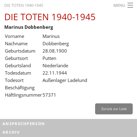
DIE TOTEN 1940-1945
MENU
DIE TOTEN 1940-1945
STARTSEITE
Marinus Dobbenberg
AKTUELLES
Vorname
Marinus
AUSSTELLUNGEN
Nachname
Dobbenberg
Geburtsdatum
28.08.1900
GESCHICHTE
Geburtsort
Putten
Geburtsland
Niederlande
BILDUNG
Todesdatum
22.11.1944
FORSCHUNG
Todesort
Außenlager Ladelund
Beschäftigung
SERVICE
Häftlingsnummer
57371
Zurück
Deutsch
Gebärdensprache
Leichte Sprache
Zurück zur Liste
Deutsch
ANSPRECHPERSON
Deutsch
ARCHIV