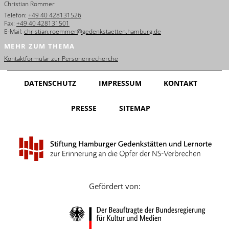
Christian Römmer
English
Telefon:
+49 40 428131526
Fax:
+49 40 428131501
Français
E-Mail:
christian.roemmer@gedenkstaetten.hamburg.de
MEHR ZUM THEMA
Dansk
Kontaktformular zur Personenrecherche
Español
DATENSCHUTZ
IMPRESSUM
KONTAKT
Italiano
PRESSE
SITEMAP
Nederlands
Polski
Português
Türkçe
Gefördert von:
Yкраїнський
Русский