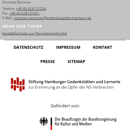
Christian Römmer
English
Telefon:
+49 40 428131526
Fax:
+49 40 428131501
Français
E-Mail:
christian.roemmer@gedenkstaetten.hamburg.de
MEHR ZUM THEMA
Dansk
Kontaktformular zur Personenrecherche
Español
DATENSCHUTZ
IMPRESSUM
KONTAKT
Italiano
PRESSE
SITEMAP
Nederlands
Polski
Português
Türkçe
Gefördert von:
Yкраїнський
Русский