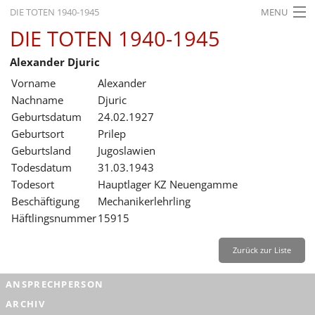
DIE TOTEN 1940-1945
MENU
DIE TOTEN 1940-1945
STARTSEITE
Alexander Djuric
AKTUELLES
Vorname
Alexander
AUSSTELLUNGEN
Nachname
Djuric
Geburtsdatum
24.02.1927
GESCHICHTE
Geburtsort
Prilep
Geburtsland
Jugoslawien
BILDUNG
Todesdatum
31.03.1943
FORSCHUNG
Todesort
Hauptlager KZ Neuengamme
Beschäftigung
Mechanikerlehrling
SERVICE
Häftlingsnummer
15915
Zurück
Deutsch
Gebärdensprache
Leichte Sprache
Zurück zur Liste
Deutsch
ANSPRECHPERSON
Deutsch
ARCHIV