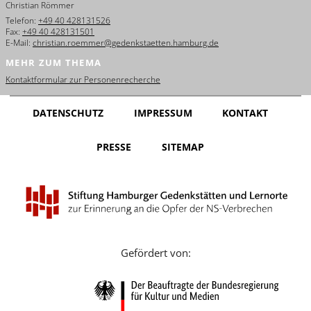
Christian Römmer
English
Telefon:
+49 40 428131526
Fax:
+49 40 428131501
Français
E-Mail:
christian.roemmer@gedenkstaetten.hamburg.de
MEHR ZUM THEMA
Dansk
Kontaktformular zur Personenrecherche
Español
DATENSCHUTZ
IMPRESSUM
KONTAKT
Italiano
PRESSE
SITEMAP
Nederlands
Polski
Português
Türkçe
Gefördert von:
Yкраїнський
Русский