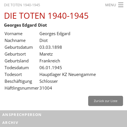
DIE TOTEN 1940-1945
MENU
DIE TOTEN 1940-1945
STARTSEITE
Georges Edgard Diot
AKTUELLES
Vorname
Georges Edgard
AUSSTELLUNGEN
Nachname
Diot
Geburtsdatum
03.03.1898
GESCHICHTE
Geburtsort
Maretz
Geburtsland
Frankreich
BILDUNG
Todesdatum
06.01.1945
FORSCHUNG
Todesort
Hauptlager KZ Neuengamme
Beschäftigung
Schlosser
SERVICE
Häftlingsnummer
31004
Zurück
Deutsch
Gebärdensprache
Leichte Sprache
Zurück zur Liste
Deutsch
ANSPRECHPERSON
Deutsch
ARCHIV