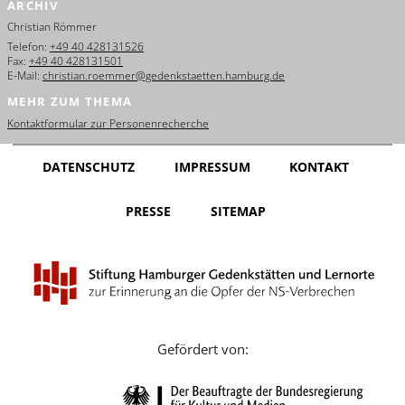
ARCHIV
English
Christian Römmer
Français
Telefon:
+49 40 428131526
Fax:
+49 40 428131501
E-Mail:
christian.roemmer@gedenkstaetten.hamburg.de
Dansk
MEHR ZUM THEMA
Español
Kontaktformular zur Personenrecherche
Italiano
DATENSCHUTZ
IMPRESSUM
KONTAKT
Nederlands
PRESSE
SITEMAP
Polski
Português
Türkçe
Yкраїнський
Gefördert von:
Русский