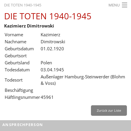
DIE TOTEN 1940-1945
MENU
DIE TOTEN 1940-1945
STARTSEITE
Kazimierz Dimitrowski
AKTUELLES
Vorname
Kazimierz
AUSSTELLUNGEN
Nachname
Dimitrowski
Geburtsdatum
01.02.1920
GESCHICHTE
Geburtsort
Geburtsland
Polen
BILDUNG
Todesdatum
03.04.1945
FORSCHUNG
Außenlager Hamburg-Steinwerder (Blohm
Todesort
& Voss)
SERVICE
Beschäftigung
Häftlingsnummer
45961
Zurück
Deutsch
Gebärdensprache
Leichte Sprache
Deutsch
Zurück zur Liste
Deutsch
ANSPRECHPERSON