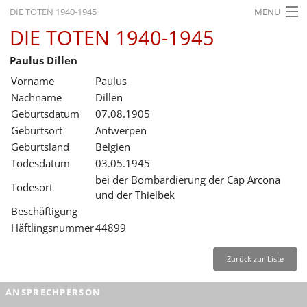
DIE TOTEN 1940-1945
MENU
DIE TOTEN 1940-1945
STARTSEITE
Paulus Dillen
AKTUELLES
Vorname
Paulus
AUSSTELLUNGEN
Nachname
Dillen
Geburtsdatum
07.08.1905
GESCHICHTE
Geburtsort
Antwerpen
Geburtsland
Belgien
BILDUNG
Todesdatum
03.05.1945
FORSCHUNG
bei der Bombardierung der Cap Arcona
Todesort
und der Thielbek
SERVICE
Beschäftigung
Häftlingsnummer
44899
Zurück
Deutsch
Gebärdensprache
Leichte Sprache
Deutsch
Zurück zur Liste
Deutsch
ANSPRECHPERSON