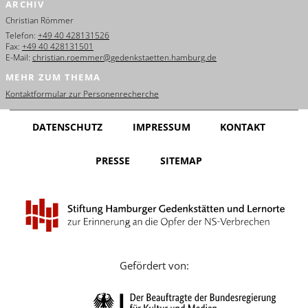
ARCHIV
English
Christian Römmer
Français
Telefon:
+49 40 428131526
Fax:
+49 40 428131501
E-Mail:
christian.roemmer@gedenkstaetten.hamburg.de
Dansk
MEHR ZUM THEMA
Español
Kontaktformular zur Personenrecherche
Italiano
DATENSCHUTZ
IMPRESSUM
KONTAKT
Nederlands
PRESSE
SITEMAP
Polski
Português
Türkçe
Yкраїнський
Gefördert von:
Русский