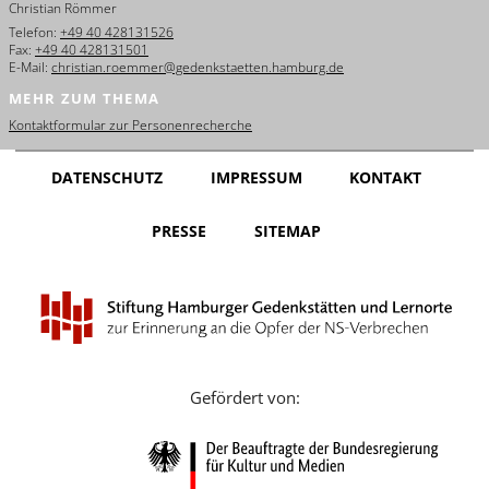
Christian Römmer
English
Telefon:
+49 40 428131526
Fax:
+49 40 428131501
Français
E-Mail:
christian.roemmer@gedenkstaetten.hamburg.de
MEHR ZUM THEMA
Dansk
Kontaktformular zur Personenrecherche
Español
DATENSCHUTZ
IMPRESSUM
KONTAKT
Italiano
PRESSE
SITEMAP
Nederlands
Polski
Português
Türkçe
Gefördert von:
Yкраїнський
Русский