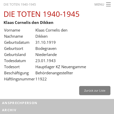
DIE TOTEN 1940-1945
MENU
DIE TOTEN 1940-1945
STARTSEITE
Klaas Cornelis den Dikken
AKTUELLES
Vorname
Klaas Cornelis den
AUSSTELLUNGEN
Nachname
Dikken
Geburtsdatum
31.10.1919
GESCHICHTE
Geburtsort
Bodegraven
Geburtsland
Niederlande
BILDUNG
Todesdatum
23.01.1943
FORSCHUNG
Todesort
Hauptlager KZ Neuengamme
Beschäftigung
Behördenangestellter
SERVICE
Häftlingsnummer
11922
Zurück
Deutsch
Gebärdensprache
Leichte Sprache
Zurück zur Liste
Deutsch
ANSPRECHPERSON
Deutsch
ARCHIV