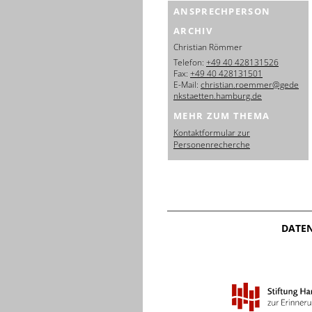
ANSPRECHPERSON
ARCHIV
Christian Römmer
Telefon:
+49 40 428131526
Fax:
+49 40 428131501
E-Mail:
christian.roemmer@gede
nkstaetten.hamburg.de
MEHR ZUM THEMA
Kontaktformular zur
Personenrecherche
DATE