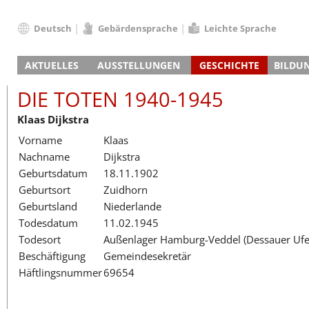
Deutsch
Gebärdensprache
Leichte Sprache
Deutsch
AKTUELLES
AUSSTELLUNGEN
GESCHICHTE
BILDU
English
Nachrichten
Hauptausstellung
Konzentrationslager
Führungen / Projek
Der An
Schüle
Français
DIE TOTEN 1940-1945
Veranstaltungskalender
Lager-SS
Wachturm
Nachkriegsnutzung
Projekttage
Berufsgruppenorie
Sterbe
Berufs
Dansk
Klaas Dijkstra
Klinkerwerk
Gedenkstätte
Längere Projekte
Kooperationen
Führungen
Die Hä
Erwac
Español
Vorname
Klaas
ehem. Walther-Werke
Zeittafel
Schulkooperatione
Studientage
Arbeit
Inklus
Italiano
Nachname
Dijkstra
Gefängnismauer
KZ-Außenlager
Vor- und Nachbere
Alltag
Außenl
Fortbi
Nederlands
Geburtsdatum
18.11.1902
Haus des Gedenkens
Gedenkstätten in Ham
Digitale Angebote
Lager-
Begeg
Polski
Geburtsort
Zuidhorn
Sonderausstellungen
Totenbuch
Das E
Die To
Português
Geburtsland
Niederlande
Wanderausstellungen
Türkçe
Todesdatum
11.02.1945
Yкраїнський
Todesort
Außenlager Hamburg-Veddel (Dessauer Ufe
Beschäftigung
Gemeindesekretär
Русский
Häftlingsnummer
69654
עברית
العربية