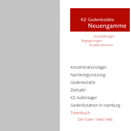
Ausstellungen
Begegnungen
Studienzentrum
Konzentrationslager
Nachkriegsnutzung
Gedenkstätte
Zeittafel
KZ-Außenlager
Gedenkstätten in Hamburg
Totenbuch
Die Toten 1940-1945