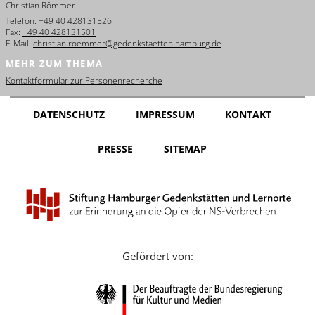
Christian Römmer
English
Telefon:
+49 40 428131526
Fax:
+49 40 428131501
Français
E-Mail:
christian.roemmer@gedenkstaetten.hamburg.de
MEHR ZUM THEMA
Dansk
Kontaktformular zur Personenrecherche
Español
DATENSCHUTZ
IMPRESSUM
KONTAKT
Italiano
PRESSE
SITEMAP
Nederlands
Polski
Português
Türkçe
Gefördert von:
Yкраїнський
Русский