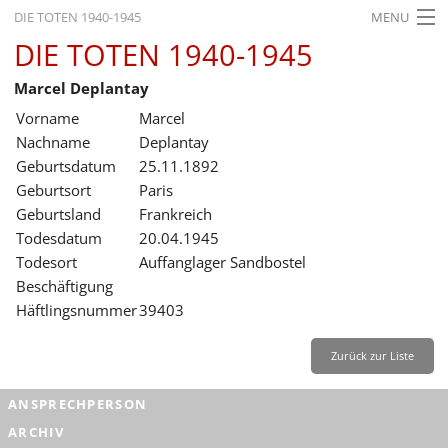
DIE TOTEN 1940-1945
MENU
DIE TOTEN 1940-1945
STARTSEITE
Marcel Deplantay
AKTUELLES
Vorname
Marcel
AUSSTELLUNGEN
Nachname
Deplantay
Geburtsdatum
25.11.1892
GESCHICHTE
Geburtsort
Paris
Geburtsland
Frankreich
BILDUNG
Todesdatum
20.04.1945
FORSCHUNG
Todesort
Auffanglager Sandbostel
Beschäftigung
SERVICE
Häftlingsnummer
39403
Zurück
Deutsch
Gebärdensprache
Leichte Sprache
Zurück zur Liste
Deutsch
ANSPRECHPERSON
Deutsch
ARCHIV