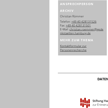
ANSPRECHPERSON
ARCHIV
Christian Römmer
Telefon:
+49 40 428131526
Fax:
+49 40 428131501
E-Mail:
christian.roemmer@gede
nkstaetten.hamburg.de
MEHR ZUM THEMA
Kontaktformular zur
Personenrecherche
DATE