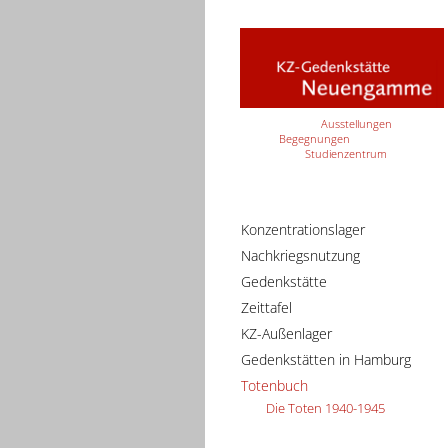
Ausstellungen
Begegnungen
Studienzentrum
Konzentrationslager
Nachkriegsnutzung
Gedenkstätte
Zeittafel
KZ-Außenlager
Gedenkstätten in Hamburg
Totenbuch
Die Toten 1940-1945