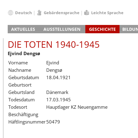
Deutsch
Gebärdensprache
Leichte Sprache
Deutsch
AKTUELLES
AUSSTELLUNGEN
GESCHICHTE
BILDU
English
Nachrichten
Hauptausstellung
Konzentrationslager
Führungen / Projek
Der An
Schüle
Français
DIE TOTEN 1940-1945
Veranstaltungskalender
Lager-SS
Wachturm
Nachkriegsnutzung
Projekttage
Berufsgruppenorie
Sterbe
Berufs
Dansk
Ejvind Dengsø
Klinkerwerk
Gedenkstätte
Längere Projekte
Kooperationen
Führungen
Die Hä
Erwac
Español
Vorname
Ejvind
ehem. Walther-Werke
Zeittafel
Schulkooperatione
Studientage
Arbeit
Inklus
Italiano
Nachname
Dengsø
Gefängnismauer
KZ-Außenlager
Vor- und Nachbere
Alltag
Außenl
Fortbi
Nederlands
Geburtsdatum
18.04.1921
Haus des Gedenkens
Gedenkstätten in Ham
Digitale Angebote
Lager-
Begeg
Polski
Geburtsort
Sonderausstellungen
Totenbuch
Das E
Die To
Português
Geburtsland
Dänemark
Wanderausstellungen
Türkçe
Todesdatum
17.03.1945
Yкраїнський
Todesort
Hauptlager KZ Neuengamme
Beschäftigung
Русский
Häftlingsnummer
50479
עברית
العربية