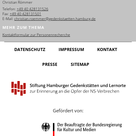
Christian Römmer
English
Telefon:
+49 40 428131526
Fax:
+49 40 428131501
Français
E-Mail:
christian.roemmer@gedenkstaetten.hamburg.de
MEHR ZUM THEMA
Dansk
Kontaktformular zur Personenrecherche
Español
DATENSCHUTZ
IMPRESSUM
KONTAKT
Italiano
PRESSE
SITEMAP
Nederlands
Polski
Português
Türkçe
Gefördert von:
Yкраїнський
Русский