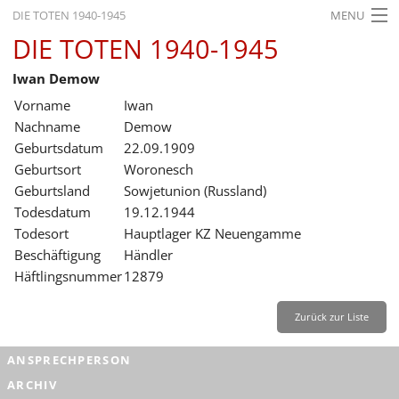
DIE TOTEN 1940-1945
MENU
DIE TOTEN 1940-1945
STARTSEITE
Iwan Demow
AKTUELLES
Vorname
Iwan
AUSSTELLUNGEN
Nachname
Demow
Geburtsdatum
22.09.1909
GESCHICHTE
Geburtsort
Woronesch
Geburtsland
Sowjetunion (Russland)
BILDUNG
Todesdatum
19.12.1944
FORSCHUNG
Todesort
Hauptlager KZ Neuengamme
Beschäftigung
Händler
SERVICE
Häftlingsnummer
12879
Zurück
Deutsch
Gebärdensprache
Leichte Sprache
Zurück zur Liste
Deutsch
ANSPRECHPERSON
Deutsch
ARCHIV