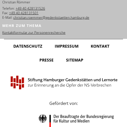
Christian Römmer
English
Telefon:
+49 40 428131526
Fax:
+49 40 428131501
Français
E-Mail:
christian.roemmer@gedenkstaetten.hamburg.de
MEHR ZUM THEMA
Dansk
Kontaktformular zur Personenrecherche
Español
DATENSCHUTZ
IMPRESSUM
KONTAKT
Italiano
PRESSE
SITEMAP
Nederlands
Polski
Português
Türkçe
Gefördert von:
Yкраїнський
Русский