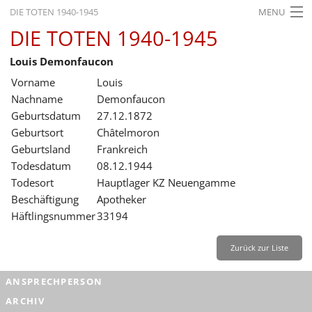
DIE TOTEN 1940-1945
MENU
DIE TOTEN 1940-1945
STARTSEITE
Louis Demonfaucon
AKTUELLES
Vorname
Louis
AUSSTELLUNGEN
Nachname
Demonfaucon
Geburtsdatum
27.12.1872
GESCHICHTE
Geburtsort
Châtelmoron
Geburtsland
Frankreich
BILDUNG
Todesdatum
08.12.1944
FORSCHUNG
Todesort
Hauptlager KZ Neuengamme
Beschäftigung
Apotheker
SERVICE
Häftlingsnummer
33194
Zurück
Deutsch
Gebärdensprache
Leichte Sprache
Zurück zur Liste
Deutsch
ANSPRECHPERSON
Deutsch
ARCHIV