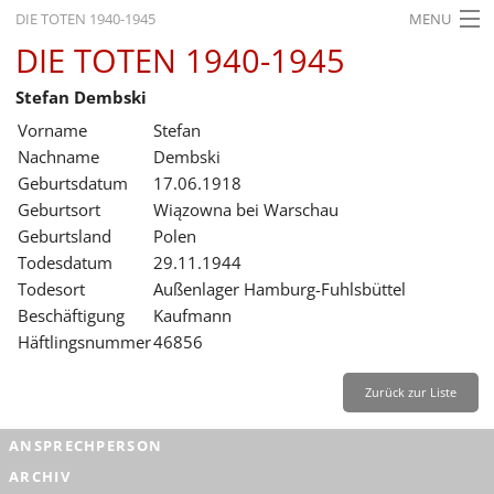
DIE TOTEN 1940-1945
MENU
DIE TOTEN 1940-1945
STARTSEITE
Stefan Dembski
AKTUELLES
Vorname
Stefan
AUSSTELLUNGEN
Nachname
Dembski
Geburtsdatum
17.06.1918
GESCHICHTE
Geburtsort
Wiązowna bei Warschau
Geburtsland
Polen
BILDUNG
Todesdatum
29.11.1944
FORSCHUNG
Todesort
Außenlager Hamburg-Fuhlsbüttel
Beschäftigung
Kaufmann
SERVICE
Häftlingsnummer
46856
Zurück
Deutsch
Gebärdensprache
Leichte Sprache
Zurück zur Liste
Deutsch
ANSPRECHPERSON
Deutsch
ARCHIV