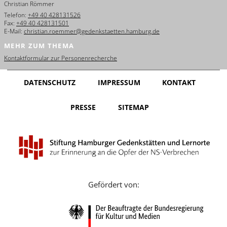
Christian Römmer
English
Telefon:
+49 40 428131526
Fax:
+49 40 428131501
Français
E-Mail:
christian.roemmer@gedenkstaetten.hamburg.de
MEHR ZUM THEMA
Dansk
Kontaktformular zur Personenrecherche
Español
DATENSCHUTZ
IMPRESSUM
KONTAKT
Italiano
PRESSE
SITEMAP
Nederlands
Polski
Português
Türkçe
Gefördert von:
Yкраїнський
Русский