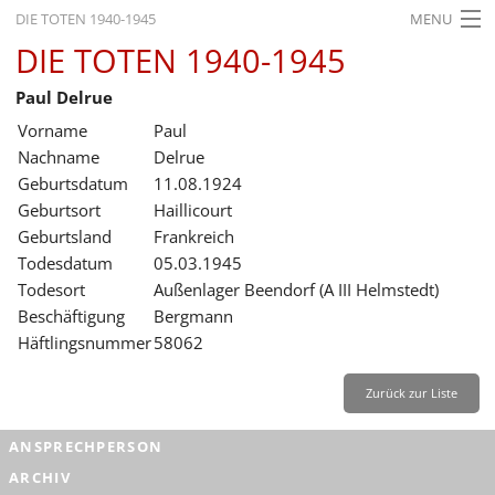
DIE TOTEN 1940-1945
MENU
DIE TOTEN 1940-1945
STARTSEITE
Paul Delrue
AKTUELLES
Vorname
Paul
AUSSTELLUNGEN
Nachname
Delrue
Geburtsdatum
11.08.1924
GESCHICHTE
Geburtsort
Haillicourt
Geburtsland
Frankreich
BILDUNG
Todesdatum
05.03.1945
FORSCHUNG
Todesort
Außenlager Beendorf (A III Helmstedt)
Beschäftigung
Bergmann
SERVICE
Häftlingsnummer
58062
Zurück
Deutsch
Gebärdensprache
Leichte Sprache
Zurück zur Liste
Deutsch
ANSPRECHPERSON
Deutsch
ARCHIV