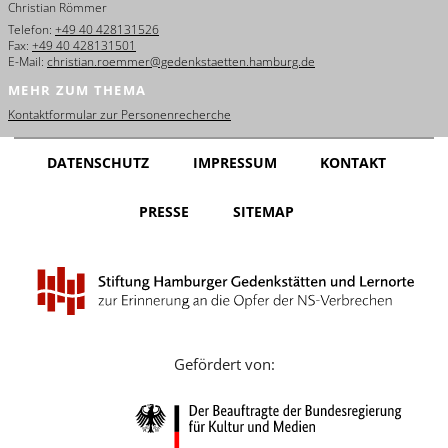
Christian Römmer
English
Telefon:
+49 40 428131526
Fax:
+49 40 428131501
Français
E-Mail:
christian.roemmer@gedenkstaetten.hamburg.de
MEHR ZUM THEMA
Dansk
Kontaktformular zur Personenrecherche
Español
DATENSCHUTZ
IMPRESSUM
KONTAKT
Italiano
PRESSE
SITEMAP
Nederlands
Polski
Português
Türkçe
Gefördert von:
Yкраїнський
Русский