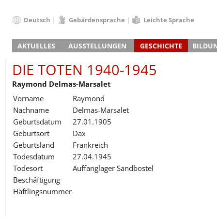
Deutsch
Gebärdensprache
Leichte Sprache
Deutsch
AKTUELLES
AUSSTELLUNGEN
GESCHICHTE
BILDU
English
Nachrichten
Hauptausstellung
Konzentrationslager
Führungen / Projek
Der An
Schüle
Français
DIE TOTEN 1940-1945
Veranstaltungskalender
Lager-SS
Wachturm
Nachkriegsnutzung
Projekttage
Berufsgruppenorie
Sterbe
Berufs
Dansk
Raymond Delmas-Marsalet
Klinkerwerk
Gedenkstätte
Längere Projekte
Kooperationen
Führungen
Die Hä
Erwac
Español
Vorname
Raymond
ehem. Walther-Werke
Zeittafel
Schulkooperatione
Studientage
Arbeit
Inklus
Italiano
Nachname
Delmas-Marsalet
Gefängnismauer
KZ-Außenlager
Vor- und Nachbere
Alltag
Außenl
Fortbi
Nederlands
Geburtsdatum
27.01.1905
Haus des Gedenkens
Gedenkstätten in Ham
Digitale Angebote
Lager-
Begeg
Polski
Geburtsort
Dax
Sonderausstellungen
Totenbuch
Das E
Die To
Português
Geburtsland
Frankreich
Wanderausstellungen
Türkçe
Todesdatum
27.04.1945
Yкраїнський
Todesort
Auffanglager Sandbostel
Beschäftigung
Русский
Häftlingsnummer
עברית
العربية