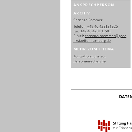
ANSPRECHPERSON
ARCHIV
Christian Römmer
Telefon:
+49 40 428131526
Fax:
+49 40 428131501
E-Mail:
christian.roemmer@gede
nkstaetten.hamburg.de
MEHR ZUM THEMA
Kontaktformular zur
Personenrecherche
DATE