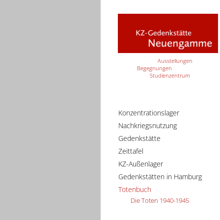
Ausstellungen
Begegnungen
Studienzentrum
Konzentrationslager
Nachkriegsnutzung
Gedenkstätte
Zeittafel
KZ-Außenlager
Gedenkstätten in Hamburg
Totenbuch
Die Toten 1940-1945