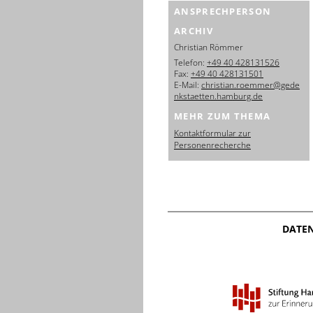
ANSPRECHPERSON
ARCHIV
Christian Römmer
Telefon:
+49 40 428131526
Fax:
+49 40 428131501
E-Mail:
christian.roemmer@gede
nkstaetten.hamburg.de
MEHR ZUM THEMA
Kontaktformular zur
Personenrecherche
DATE