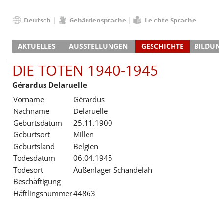
Deutsch
Gebärdensprache
Leichte Sprache
Deutsch
AKTUELLES
AUSSTELLUNGEN
GESCHICHTE
BILDU
English
Nachrichten
Hauptausstellung
Konzentrationslager
Führungen / Projek
Der An
Schüle
Français
DIE TOTEN 1940-1945
Veranstaltungskalender
Lager-SS
Wachturm
Nachkriegsnutzung
Projekttage
Berufsgruppenorie
Sterbe
Berufs
Dansk
Gérardus Delaruelle
Klinkerwerk
Gedenkstätte
Längere Projekte
Kooperationen
Führungen
Die Hä
Erwac
Español
Vorname
Gérardus
ehem. Walther-Werke
Zeittafel
Schulkooperatione
Studientage
Arbeit
Inklus
Italiano
Nachname
Delaruelle
Gefängnismauer
KZ-Außenlager
Vor- und Nachbere
Alltag
Außenl
Fortbi
Nederlands
Geburtsdatum
25.11.1900
Haus des Gedenkens
Gedenkstätten in Ham
Digitale Angebote
Lager-
Begeg
Polski
Geburtsort
Millen
Sonderausstellungen
Totenbuch
Das E
Die To
Português
Geburtsland
Belgien
Wanderausstellungen
Türkçe
Todesdatum
06.04.1945
Yкраїнський
Todesort
Außenlager Schandelah
Beschäftigung
Русский
Häftlingsnummer
44863
עברית
العربية