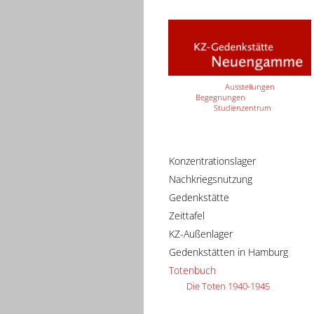
Ausstellungen
Begegnungen
Studienzentrum
Konzentrationslager
Nachkriegsnutzung
Gedenkstätte
Zeittafel
KZ-Außenlager
Gedenkstätten in Hamburg
Totenbuch
Die Toten 1940-1945