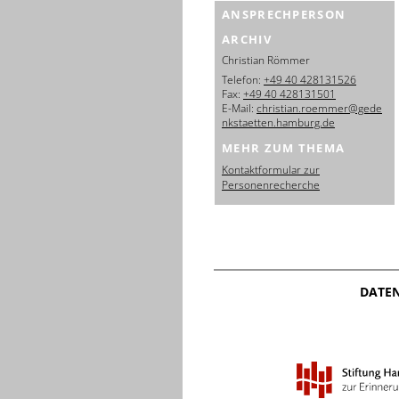
ANSPRECHPERSON
ARCHIV
Christian Römmer
Telefon:
+49 40 428131526
Fax:
+49 40 428131501
E-Mail:
christian.roemmer@gede
nkstaetten.hamburg.de
MEHR ZUM THEMA
Kontaktformular zur
Personenrecherche
DATE