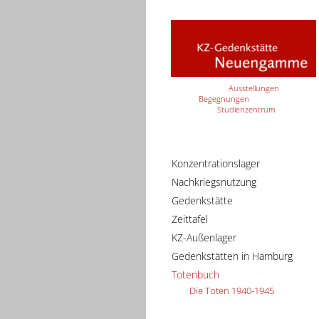
Ausstellungen
Begegnungen
Studienzentrum
Konzentrationslager
Nachkriegsnutzung
Gedenkstätte
Zeittafel
KZ-Außenlager
Gedenkstätten in Hamburg
Totenbuch
Die Toten 1940-1945