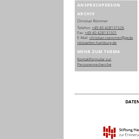
ANSPRECHPERSON
ARCHIV
Christian Römmer
Telefon:
+49 40 428131526
Fax:
+49 40 428131501
E-Mail:
christian.roemmer@gede
nkstaetten.hamburg.de
MEHR ZUM THEMA
Kontaktformular zur
Personenrecherche
DATE