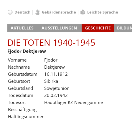
Deutsch
Gebärdensprache
Leichte Sprache
Deutsch
AKTUELLES
AUSSTELLUNGEN
GESCHICHTE
BILDU
English
Nachrichten
Hauptausstellung
Konzentrationslager
Führungen / Projek
Der An
Schüle
Français
DIE TOTEN 1940-1945
Veranstaltungskalender
Lager-SS
Wachturm
Nachkriegsnutzung
Projekttage
Berufsgruppenorie
Sterbe
Berufs
Dansk
Fjodor Dektjerew
Klinkerwerk
Gedenkstätte
Längere Projekte
Kooperationen
Führungen
Die Hä
Erwac
Español
Vorname
Fjodor
ehem. Walther-Werke
Zeittafel
Schulkooperatione
Studientage
Arbeit
Inklus
Italiano
Nachname
Dektjerew
Gefängnismauer
KZ-Außenlager
Vor- und Nachbere
Alltag
Außenl
Fortbi
Nederlands
Geburtsdatum
16.11.1912
Haus des Gedenkens
Gedenkstätten in Ham
Digitale Angebote
Lager-
Begeg
Polski
Geburtsort
Sibirka
Sonderausstellungen
Totenbuch
Das E
Die To
Português
Geburtsland
Sowjetunion
Wanderausstellungen
Türkçe
Todesdatum
20.02.1942
Yкраїнський
Todesort
Hauptlager KZ Neuengamme
Beschäftigung
Русский
Häftlingsnummer
עברית
العربية