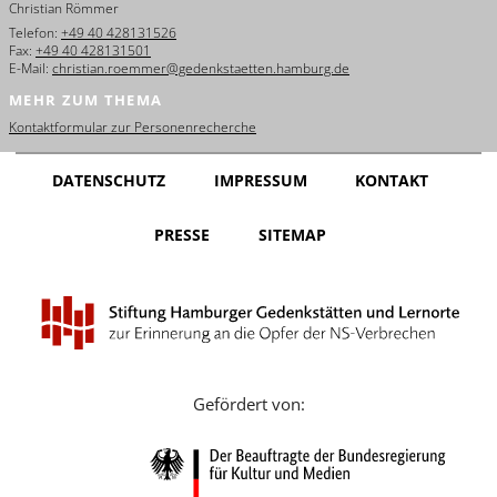
Christian Römmer
English
Telefon:
+49 40 428131526
Fax:
+49 40 428131501
Français
E-Mail:
christian.roemmer@gedenkstaetten.hamburg.de
MEHR ZUM THEMA
Dansk
Kontaktformular zur Personenrecherche
Español
DATENSCHUTZ
IMPRESSUM
KONTAKT
Italiano
PRESSE
SITEMAP
Nederlands
Polski
Português
Türkçe
Gefördert von:
Yкраїнський
Русский