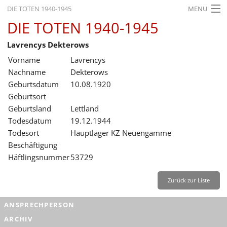
DIE TOTEN 1940-1945
MENU
DIE TOTEN 1940-1945
STARTSEITE
Lavrencys Dekterows
AKTUELLES
Vorname
Lavrencys
AUSSTELLUNGEN
Nachname
Dekterows
Geburtsdatum
10.08.1920
GESCHICHTE
Geburtsort
Geburtsland
Lettland
BILDUNG
Todesdatum
19.12.1944
FORSCHUNG
Todesort
Hauptlager KZ Neuengamme
Beschäftigung
SERVICE
Häftlingsnummer
53729
Zurück
Deutsch
Gebärdensprache
Leichte Sprache
Zurück zur Liste
Deutsch
ANSPRECHPERSON
Deutsch
ARCHIV