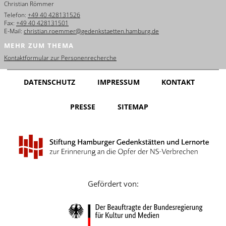
Christian Römmer
English
Telefon:
+49 40 428131526
Fax:
+49 40 428131501
Français
E-Mail:
christian.roemmer@gedenkstaetten.hamburg.de
MEHR ZUM THEMA
Dansk
Kontaktformular zur Personenrecherche
Español
DATENSCHUTZ
IMPRESSUM
KONTAKT
Italiano
PRESSE
SITEMAP
Nederlands
Polski
Português
Türkçe
Gefördert von:
Yкраїнський
Русский