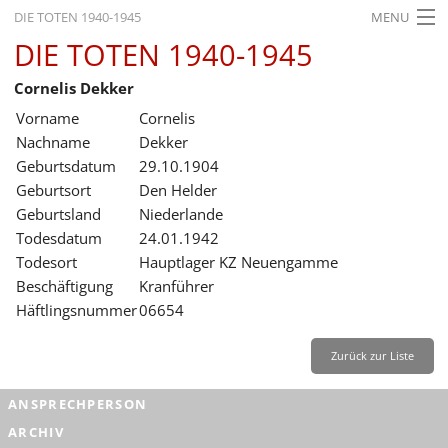
DIE TOTEN 1940-1945
MENU
DIE TOTEN 1940-1945
STARTSEITE
Cornelis Dekker
AKTUELLES
Vorname
Cornelis
AUSSTELLUNGEN
Nachname
Dekker
Geburtsdatum
29.10.1904
GESCHICHTE
Geburtsort
Den Helder
Geburtsland
Niederlande
BILDUNG
Todesdatum
24.01.1942
FORSCHUNG
Todesort
Hauptlager KZ Neuengamme
Beschäftigung
Kranführer
SERVICE
Häftlingsnummer
06654
Zurück
Deutsch
Gebärdensprache
Leichte Sprache
Zurück zur Liste
Deutsch
ANSPRECHPERSON
Deutsch
ARCHIV