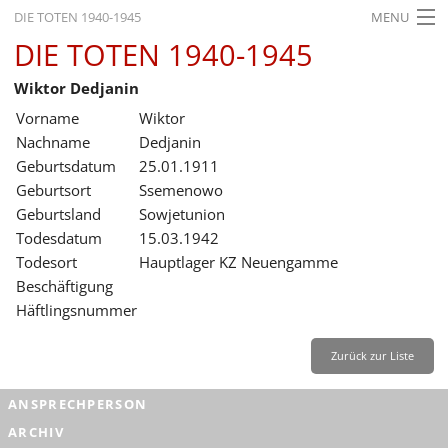
DIE TOTEN 1940-1945
MENU
DIE TOTEN 1940-1945
STARTSEITE
Wiktor Dedjanin
AKTUELLES
Vorname
Wiktor
AUSSTELLUNGEN
Nachname
Dedjanin
Geburtsdatum
25.01.1911
GESCHICHTE
Geburtsort
Ssemenowo
Geburtsland
Sowjetunion
BILDUNG
Todesdatum
15.03.1942
FORSCHUNG
Todesort
Hauptlager KZ Neuengamme
Beschäftigung
SERVICE
Häftlingsnummer
Zurück
Deutsch
Gebärdensprache
Leichte Sprache
Zurück zur Liste
Deutsch
ANSPRECHPERSON
Deutsch
ARCHIV