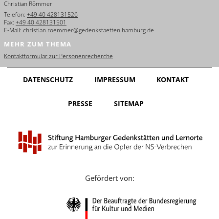
Christian Römmer
English
Telefon:
+49 40 428131526
Fax:
+49 40 428131501
Français
E-Mail:
christian.roemmer@gedenkstaetten.hamburg.de
MEHR ZUM THEMA
Dansk
Kontaktformular zur Personenrecherche
Español
DATENSCHUTZ
IMPRESSUM
KONTAKT
Italiano
PRESSE
SITEMAP
Nederlands
Polski
Português
Türkçe
Gefördert von:
Yкраїнський
Русский