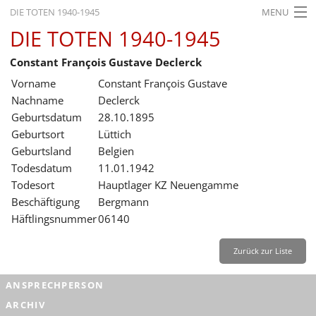
DIE TOTEN 1940-1945
MENU
DIE TOTEN 1940-1945
STARTSEITE
Constant François Gustave Declerck
AKTUELLES
Vorname
Constant François Gustave
AUSSTELLUNGEN
Nachname
Declerck
Geburtsdatum
28.10.1895
GESCHICHTE
Geburtsort
Lüttich
Geburtsland
Belgien
BILDUNG
Todesdatum
11.01.1942
FORSCHUNG
Todesort
Hauptlager KZ Neuengamme
Beschäftigung
Bergmann
SERVICE
Häftlingsnummer
06140
Zurück
Deutsch
Gebärdensprache
Leichte Sprache
Zurück zur Liste
Deutsch
ANSPRECHPERSON
Deutsch
ARCHIV