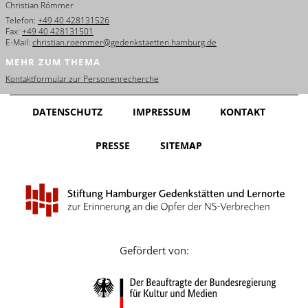
Christian Römmer
English
Telefon:
+49 40 428131526
Fax:
+49 40 428131501
Français
E-Mail:
christian.roemmer@gedenkstaetten.hamburg.de
MEHR ZUM THEMA
Dansk
Kontaktformular zur Personenrecherche
Español
DATENSCHUTZ
IMPRESSUM
KONTAKT
Italiano
PRESSE
SITEMAP
Nederlands
Polski
Português
Türkçe
Gefördert von:
Yкраїнський
Русский